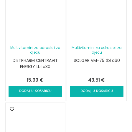
Multivitamini za odrasle i za
Multivitamini za odrasle i za
djecu
djecu
DIETPHARM CENTRAVIT
SOLGAR VM-75 tbl a60
ENERGY tbl a30
15,99
€
43,51
€
DODAJ U KOŠARICU
DODAJ U KOŠARICU