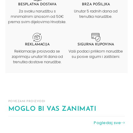
BESPLATNA DOSTAVA
BRZA POŠILJKA
Za svaku narudžbu s
Unutar 5 radnih dana od
minimalnim iznosom od 50€
trenutka narudžbe.
prema svim dijelovima Hrvatske.
REKLAMACIJA
SIGURNA KUPOVINA
Reklamacije proizvoda se
Vaši podaci prilikom narudžbe
zaprimaju unutar 14 dana od
su posve sigurni i zaštićeni.
trenutka dostave narudžbe.
POVEZANI PROIZVODI
MOGLO BI VAS ZANIMATI
Pogledaj sve