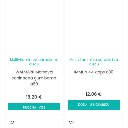
Multivitamini za odrasle i za
Multivitamini za odrasle i za
djecu
djecu
WALMARK Marsovci
IMMUN 44 caps a30
echinacea gum.bomb.
a60
12,86
€
18,20
€
DODAJ U KOŠARICU
PROČITAJ VIŠE