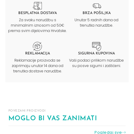
BESPLATNA DOSTAVA
BRZA POŠILJKA
Za svaku narudžbu s
Unutar 5 radnih dana od
minimalnim iznosom od 50€
trenutka narudžbe.
prema svim dijelovima Hrvatske.
REKLAMACIJA
SIGURNA KUPOVINA
Reklamacije proizvoda se
Vaši podaci prilikom narudžbe
zaprimaju unutar 14 dana od
su posve sigurni i zaštićeni.
trenutka dostave narudžbe.
POVEZANI PROIZVODI
MOGLO BI VAS ZANIMATI
Pogledaj sve