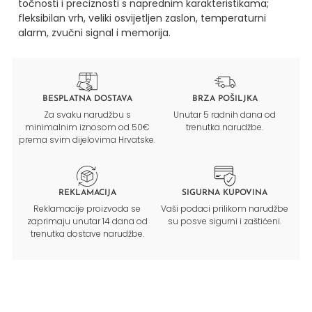
točnosti i preciznosti s naprednim karakteristikama;
fleksibilan vrh, veliki osvijetljen zaslon, temperaturni
alarm, zvučni signal i memorija.
BESPLATNA DOSTAVA
BRZA POŠILJKA
Za svaku narudžbu s
Unutar 5 radnih dana od
minimalnim iznosom od 50€
trenutka narudžbe.
prema svim dijelovima Hrvatske.
REKLAMACIJA
SIGURNA KUPOVINA
Reklamacije proizvoda se
Vaši podaci prilikom narudžbe
zaprimaju unutar 14 dana od
su posve sigurni i zaštićeni.
trenutka dostave narudžbe.