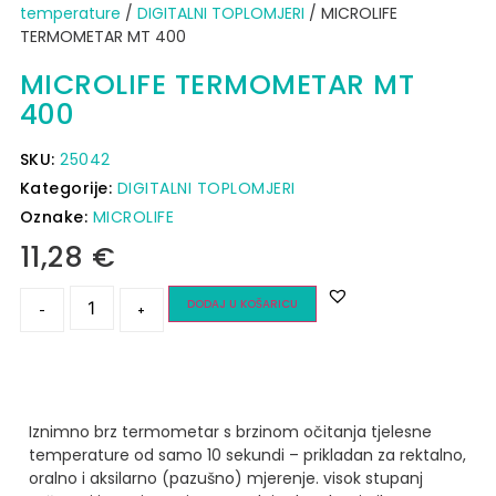
temperature
/
DIGITALNI TOPLOMJERI
/ MICROLIFE
TERMOMETAR MT 400
MICROLIFE TERMOMETAR MT
400
SKU:
25042
Kategorije:
DIGITALNI TOPLOMJERI
Oznake:
MICROLIFE
11,28
€
DODAJ U KOŠARICU
-
+
Iznimno brz termometar s brzinom očitanja tjelesne
temperature od samo 10 sekundi – prikladan za rektalno,
oralno i aksilarno (pazušno) mjerenje. visok stupanj