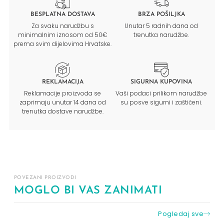
BESPLATNA DOSTAVA
BRZA POŠILJKA
Za svaku narudžbu s
Unutar 5 radnih dana od
minimalnim iznosom od 50€
trenutka narudžbe.
prema svim dijelovima Hrvatske.
REKLAMACIJA
SIGURNA KUPOVINA
Reklamacije proizvoda se
Vaši podaci prilikom narudžbe
zaprimaju unutar 14 dana od
su posve sigurni i zaštićeni.
trenutka dostave narudžbe.
POVEZANI PROIZVODI
MOGLO BI VAS ZANIMATI
Pogledaj sve