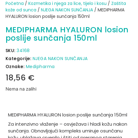
Početna
/
Kozmetika i njega za lice, tijelo i kosu
/
Zaštita
kože od sunca​
/
NJEGA NAKON SUNČANJA
/ MEDIPHARMA
HYALURON losion poslije sunčanja 150ml
MEDIPHARMA HYALURON losion
poslije sunčanja 150ml
SKU:
34168
Kategorije:
NJEGA NAKON SUNČANJA
Oznake:
Medipharma
18,56
€
Nema na zalihi
MEDIPHARMA HYALURON losion poslije sunčanja 150ml
Za intenzivno vlaženje – osvježava i hladi kožu nakon
sunčanja.
Obnavljajući kompleks umiruje osunčanu
kožu, ublažava crvenilo i štiti od preranog starenja