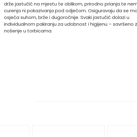
drže jastučić na mjestu te oblikom, prirodno prianja te ne
curenja ni pokazivanja pod odjećom. Osiguravaju da se 
osjeća suhom, brže i dugoročnije. Svaki jastučić dolazi u
individualnom pakiranju za udobnost i higijenu
– savr
šeno 
nošenje u torbicama.