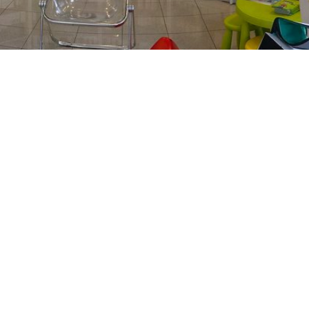
PREČKO
Slavenskog 6, Zagreb
01/3885-672
099/2681-389
precko@ljekarne-
dvorzak.hr
PON - PET
07:00 - 20:00
SUBOTA
07:30 - 13:30