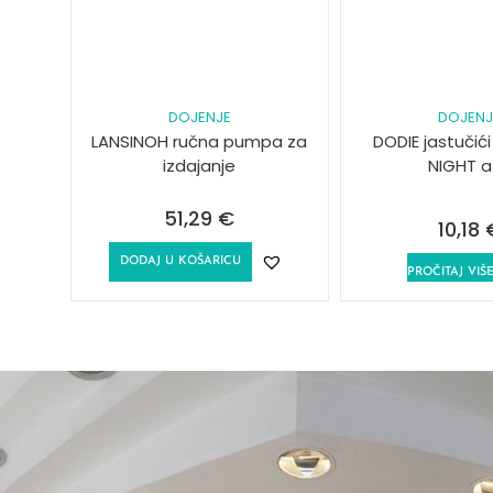
DOJENJE
DOJENJ
LANSINOH ručna pumpa za
DODIE jastučići 
izdajanje
NIGHT a
51,29
€
10,18
DODAJ U KOŠARICU
PROČITAJ VIŠ