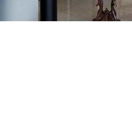
GAJNICE
Gandhijeva 3, Zagreb
01/3461-431
098/452-128
gajnice@ljekarne-
dvorzak.hr
PON - PET
07:00 - 20:00
SUBOTA
07:30 - 13:30