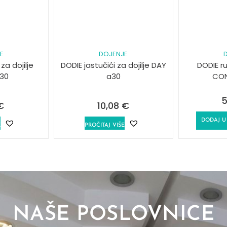
E
DOJENJE
za dojilje
DODIE jastučići za dojilje DAY
DODIE ru
30
a30
CON
5
€
10,08
€
DODAJ U
E
PROČITAJ VIŠE
NAŠE POSLOVNICE