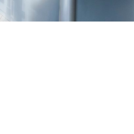
TREŠNJEVKA
Selska cesta 153, Zagreb
01/3022-794
099/2681-387
selska@ljekarne-
dvorzak.hr
PON - PET
07:00 - 20:00
SUBOTA
07:30 - 13:30