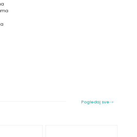
ma
mama
za
Pogledaj sve