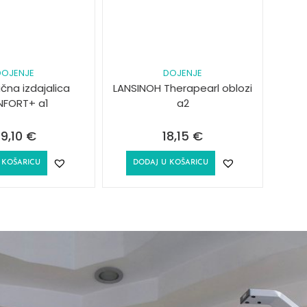
DOJENJE
DOJENJE
čna izdajalica
LANSINOH Therapearl oblozi
FORT+ a1
a2
9,10
€
18,15
€
 KOŠARICU
DODAJ U KOŠARICU