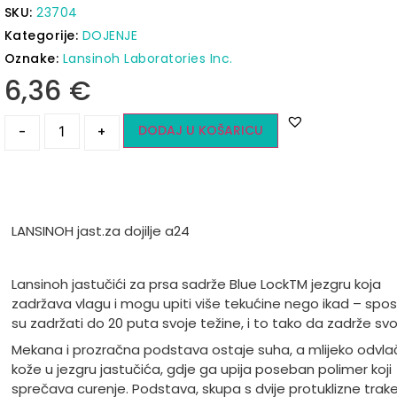
SKU:
23704
Kategorije:
DOJENJE
Oznake:
Lansinoh Laboratories Inc.
6,36
€
DODAJ U KOŠARICU
-
+
LANSINOH jast.za dojilje a24
Lansinoh jastu
čići za prsa sadrže Blue LockTM jezgru koja
zadržava vlagu i mogu upiti više tekućine nego ikad
– spos
su zadr
žati do 20 puta svoje težine, i to tako da zadrže svoj
Mekana i prozračna podstava ostaje suha, a mlijeko odvla
kože u jezgru jastučića, gdje ga upija poseban polimer koji
sprečava curenje. Podstava, skupa s dvije protuklizne trake