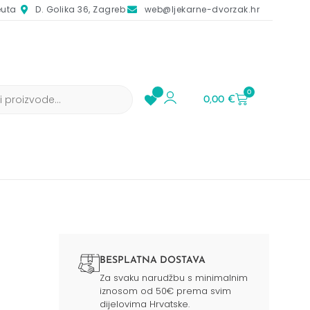
euta
D. Golika 36, Zagreb
web@ljekarne-dvorzak.hr
0
0,00
€
BESPLATNA DOSTAVA
Za svaku narudžbu s minimalnim
iznosom od 50€ prema svim
dijelovima Hrvatske.