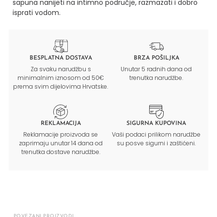
sapuna nanijeti na intimno područje,
razmazati i dobro
isprati vodom.
BESPLATNA DOSTAVA
BRZA POŠILJKA
Za svaku narudžbu s
Unutar 5 radnih dana od
minimalnim iznosom od 50€
trenutka narudžbe.
prema svim dijelovima Hrvatske.
REKLAMACIJA
SIGURNA KUPOVINA
Reklamacije proizvoda se
Vaši podaci prilikom narudžbe
zaprimaju unutar 14 dana od
su posve sigurni i zaštićeni.
trenutka dostave narudžbe.
POVEZANI PROIZVODI