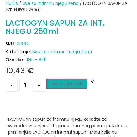
TIJELA
/
Sve za intimnu njegu žena
/ LACTOGYN SAPUN ZA
INT. NJEGU 250ml
LACTOGYN SAPUN ZA INT.
NJEGU 250ml
SKU:
21692
Kategorije:
Sve za intimnu njegu žena
Oznake:
JGL - BRP
10,43
€
DODAJ U KOŠARICU
-
+
LACTOGYN sapun za intimnu njegu koristite za
svakodnevnu njegu i higijenu intimnog područja.
Kako se
primjenjuje LACTOGYN intimni sapun?
Malu količinu