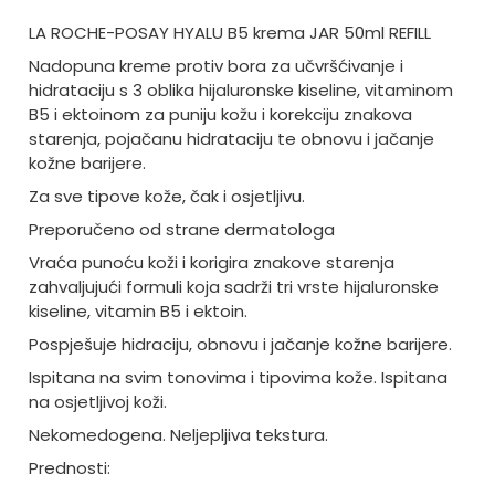
LA ROCHE-POSAY HYALU B5 krema JAR 50ml REFILL
Nadopuna kreme protiv bora za učvršćivanje i
hidrataciju s 3 oblika hijaluronske kiseline, vitaminom
B5 i ektoinom za puniju kožu i korekciju znakova
starenja, pojačanu hidrataciju te obnovu i jačanje
kožne barijere.
Za sve tipove kože, čak i osjetljivu.
Preporučeno od strane dermatologa
Vraća punoću koži i korigira znakove starenja
zahvaljujući formuli koja sadrži tri vrste hijaluronske
kiseline, vitamin B5 i ektoin.
Pospješuje hidraciju, obnovu i jačanje kožne barijere.
Ispitana na svim tonovima i tipovima kože. Ispitana
na osjetljivoj koži.
Nekomedogena. Neljepljiva tekstura.
Prednosti: