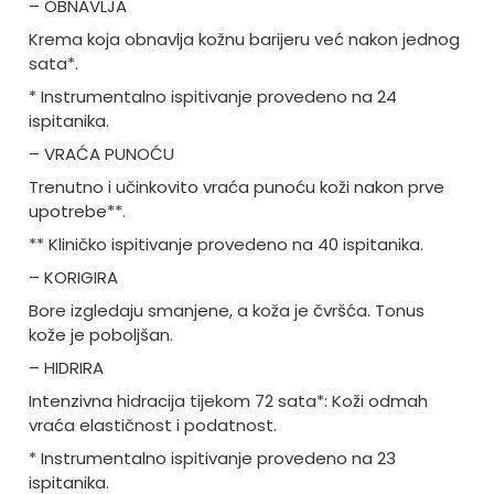
– OBNAVLJA
Krema koja obnavlja kožnu barijeru već nakon jednog
sata*.
* Instrumentalno ispitivanje provedeno na 24
ispitanika.
– VRAĆA PUNOĆU
Trenutno i učinkovito vraća punoću koži nakon prve
upotrebe**.
** Kliničko ispitivanje provedeno na 40 ispitanika.
– KORIGIRA
Bore izgledaju smanjene, a koža je čvršća. Tonus
kože je poboljšan.
– HIDRIRA
Intenzivna hidracija tijekom 72 sata*: Koži odmah
vraća elastičnost i podatnost.
* Instrumentalno ispitivanje provedeno na 23
ispitanika.