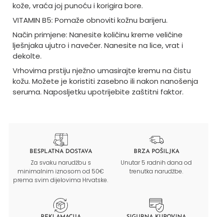
kože, vraća joj punoću i korigira bore.
VITAMIN B5: Pomaže obnoviti kožnu barijeru.
Način primjene: Nanesite količinu kreme veličine
lješnjaka ujutro i navečer. Nanesite na lice, vrat i
dekolte.
Vrhovima prstiju nježno umasirajte kremu na čistu
kožu. Možete je koristiti zasebno ili nakon nanošenja
seruma. Naposljetku upotrijebite zaštitni faktor.
BESPLATNA DOSTAVA
BRZA POŠILJKA
Za svaku narudžbu s
Unutar 5 radnih dana od
minimalnim iznosom od 50€
trenutka narudžbe.
prema svim dijelovima Hrvatske.
REKLAMACIJA
SIGURNA KUPOVINA