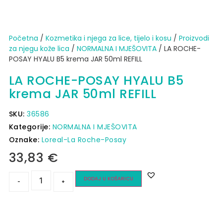
Početna
/
Kozmetika i njega za lice, tijelo i kosu
/
Proizvodi
za njegu kože lica
/
NORMALNA I MJEŠOVITA
/ LA ROCHE-
POSAY HYALU B5 krema JAR 50ml REFILL
LA ROCHE-POSAY HYALU B5
krema JAR 50ml REFILL
SKU:
36586
Kategorije:
NORMALNA I MJEŠOVITA
Oznake:
Loreal-La Roche-Posay
33,83
€
DODAJ U KOŠARICU
-
+