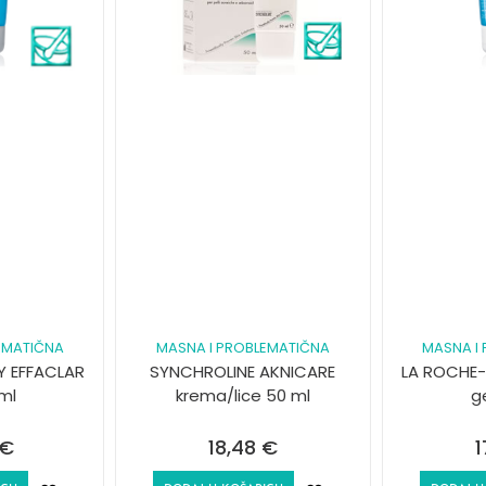
EMATIČNA
MASNA I PROBLEMATIČNA
MASNA I
Y EFFACLAR
SYNCHROLINE AKNICARE
LA ROCHE-
ml
krema/lice 50 ml
g
€
18,48
€
1