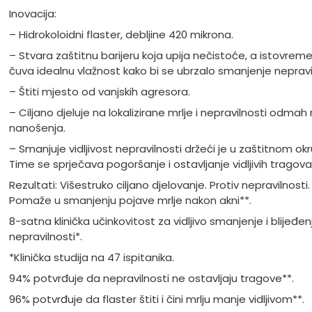
Inovacija:
– Hidrokoloidni flaster, debljine 420 mikrona.
– Stvara zaštitnu barijeru koja upija nečistoće, a istovrem
čuva idealnu vlažnost kako bi se ubrzalo smanjenje nepravi
– Štiti mjesto od vanjskih agresora.
– Ciljano djeluje na lokalizirane mrlje i nepravilnosti odmah
nanošenja.
– Smanjuje vidljivost nepravilnosti držeći je u zaštitnom okr
Time se sprječava pogoršanje i ostavljanje vidljivih tragova
Rezultati: Višestruko ciljano djelovanje. Protiv nepravilnosti.
Pomaže u smanjenju pojave mrlje nakon akni**.
8-satna klinička učinkovitost za vidljivo smanjenje i blijeđen
nepravilnosti*.
*Klinička studija na 47 ispitanika.
94% potvrđuje da nepravilnosti ne ostavljaju tragove**.
96% potvrđuje da flaster štiti i čini mrlju manje vidljivom**.