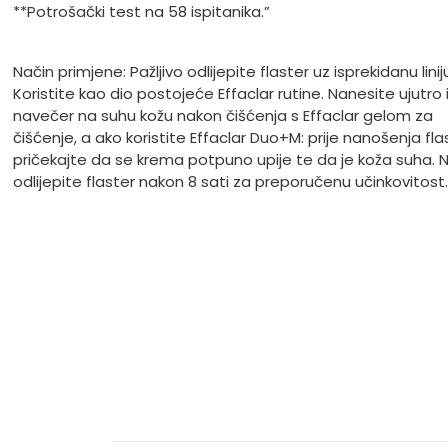
**Potrošački test na 58 ispitanika.”
Način primjene: Pažljivo odlijepite flaster uz isprekidanu liniju
Koristite kao dio postojeće Effaclar rutine. Nanesite ujutro i/
navečer na suhu kožu nakon čišćenja s Effaclar gelom za
čišćenje, a ako koristite Effaclar Duo+M: prije nanošenja fla
pričekajte da se krema potpuno upije te da je koža suha. 
odlijepite flaster nakon 8 sati za preporučenu učinkovitost.