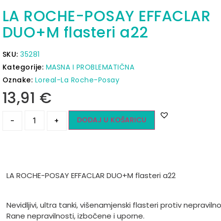
LA ROCHE-POSAY EFFACLAR
DUO+M flasteri a22
SKU:
35281
Kategorije:
MASNA I PROBLEMATIČNA
Oznake:
Loreal-La Roche-Posay
13,91
€
DODAJ U KOŠARICU
-
+
LA ROCHE-POSAY EFFACLAR DUO+M flasteri a22
Nevidljivi, ultra tanki, višenamjenski flasteri protiv nepravilno
Rane nepravilnosti, izbočene i uporne.