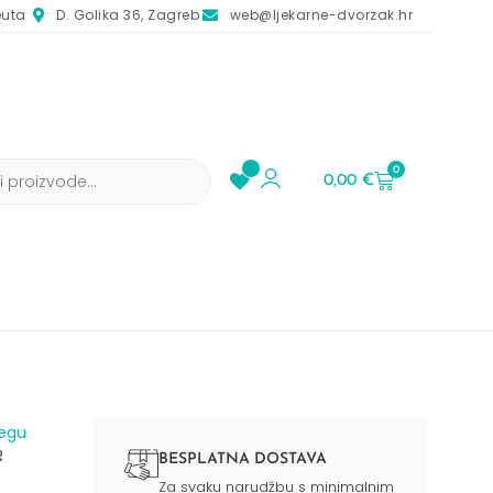
euta
D. Golika 36, Zagreb
web@ljekarne-dvorzak.hr
0
0,00
€
jegu
R
BESPLATNA DOSTAVA
Za svaku narudžbu s minimalnim