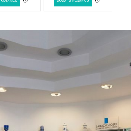
 KOŠARICU
DODAJ U KOŠARICU