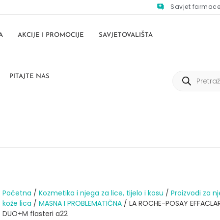
Savjet farmac
A
AKCIJE I PROMOCIJE
SAVJETOVALIŠTA
PITAJTE NAS
Početna
/
Kozmetika i njega za lice, tijelo i kosu
/
Proizvodi za n
kože lica
/
MASNA I PROBLEMATIČNA
/ LA ROCHE-POSAY EFFACLA
DUO+M flasteri a22