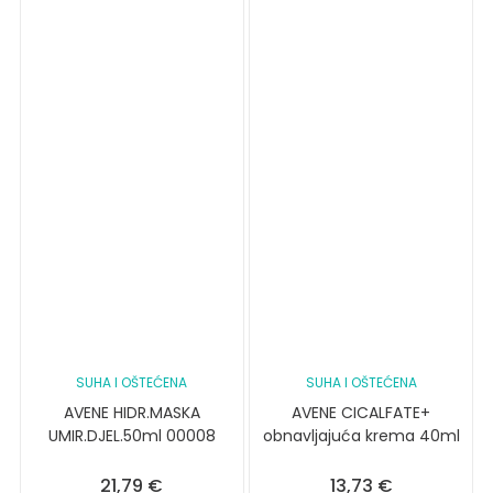
SUHA I OŠTEĆENA
SUHA I OŠTEĆENA
AVENE HIDR.MASKA
AVENE CICALFATE+
UMIR.DJEL.50ml 00008
obnavljajuća krema 40ml
21,79
€
13,73
€