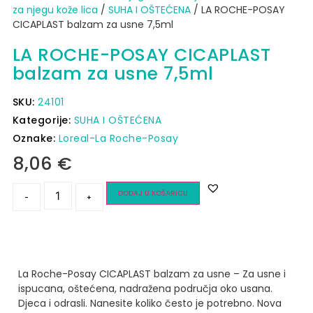
za njegu kože lica
/
SUHA I OŠTEĆENA
/ LA ROCHE-POSAY
CICAPLAST balzam za usne 7,5ml
LA ROCHE-POSAY CICAPLAST
balzam za usne 7,5ml
SKU:
24101
Kategorije:
SUHA I OŠTEĆENA
Oznake:
Loreal-La Roche-Posay
8,06
€
DODAJ U KOŠARICU
-
+
La Roche-Posay CICAPLAST balzam za usne – Za usne i
ispucana, oštećena, nadražena područja oko usana.
Djeca i odrasli.
Nanesite koliko često je potrebno.
Nova