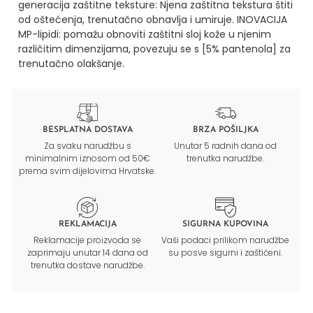
generacija zaštitne teksture:
Njena zaštitna tekstura štiti
od oštećenja, trenutačno obnavlja i umiruje.
INOVACIJA
MP-lipidi: pomažu obnoviti zaštitni sloj kože u njenim
različitim dimenzijama, povezuju se s [5% pantenola] za
trenutačno olakšanje.
BESPLATNA DOSTAVA
BRZA POŠILJKA
Za svaku narudžbu s
Unutar 5 radnih dana od
minimalnim iznosom od 50€
trenutka narudžbe.
prema svim dijelovima Hrvatske.
REKLAMACIJA
SIGURNA KUPOVINA
Reklamacije proizvoda se
Vaši podaci prilikom narudžbe
zaprimaju unutar 14 dana od
su posve sigurni i zaštićeni.
trenutka dostave narudžbe.