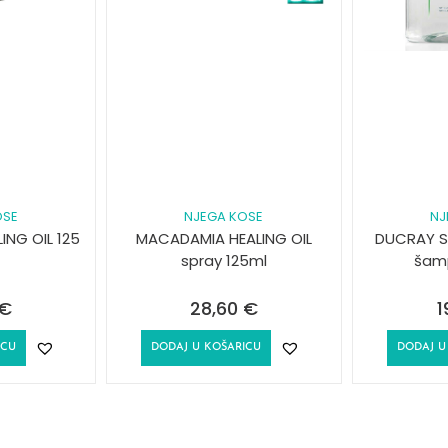
OSE
NJEGA KOSE
NJ
NG OIL 125
MACADAMIA HEALING OIL
DUCRAY SE
spray 125ml
šam
€
28,60
€
1
ICU
DODAJ U KOŠARICU
DODAJ U