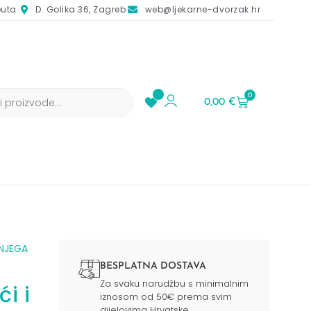
euta
D. Golika 36, Zagreb
web@ljekarne-dvorzak.hr
0
0,00
€
NJEGA
BESPLATNA DOSTAVA
Za svaku narudžbu s minimalnim
i i
iznosom od 50€ prema svim
dijelovima Hrvatske.