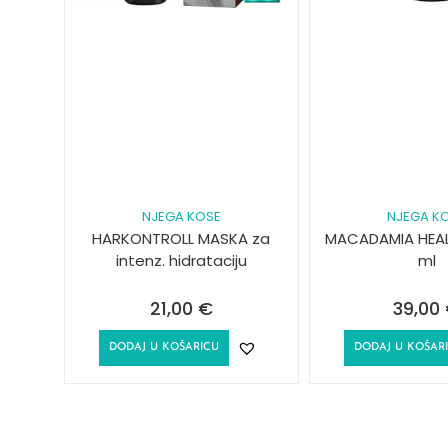
NJEGA KOSE
NJEGA K
HARKONTROLL MASKA za
MACADAMIA HEALI
intenz. hidrataciju
ml
21,00
€
39,00
DODAJ U KOŠARICU
DODAJ U KOŠAR