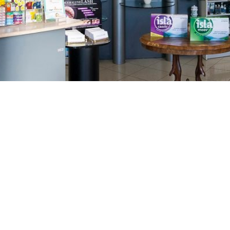
GAJNICE
Gandhijeva 3, Zagreb
01/3461-431
098/452-128
gajnice@ljekarne-
dvorzak.hr