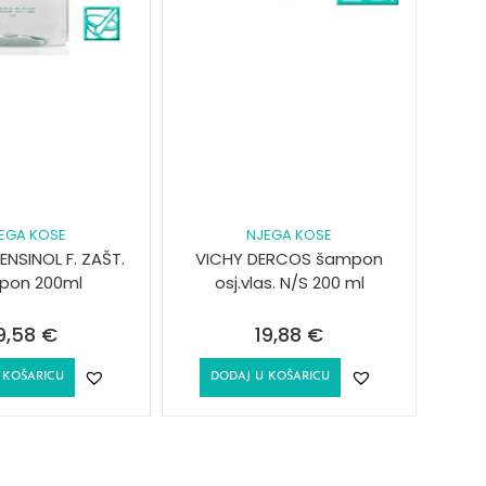
EGA KOSE
NJEGA KOSE
NSINOL F. ZAŠT.
VICHY DERCOS šampon
pon 200ml
osj.vlas. N/S 200 ml
9,58
€
19,88
€
 KOŠARICU
DODAJ U KOŠARICU