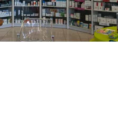
PREČKO
Slavenskog 6, Zagreb
01/3885-672
099/2681-389
precko@ljekarne-
dvorzak.hr