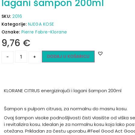
lagani šampon 200ml
SKU:
2016
Kategorije:
NJEGA KOSE
Oznake:
Pierre Fabre-Klorane
9,76
€
DODAJ U KOŠARICU
-
+
KLORANE CITRUS energizirajući i lagani šampon 200ml
Šampon s pulpom citrusa, za normalnu do masnu kosu.
Ovaj šampon visoke podnošljivosti čisti vlasište od viška 
i revitalizira kosu. Idealan je za normalnu kosu koja lako pos
otežana. Prikladan za čestu uporabu.
#Feel Good Act Goo