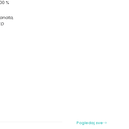
100 %
tanata,
CD
Pogledaj sve