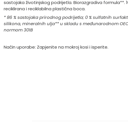
sastojaka životinjskog podrijetla. Biorazgradiva formula**. 
reciklirana i reciklabilna plastična boca.
* 86 % sastojaka prirodnog podrijetla; 0 % sulfatnih surfak
silikona, mineralnih ulja
** u skladu s međunarodnom OE
normom 301B
Način uporabe: Zapjenite na mokroj kosi i isperite.