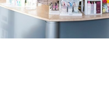
TREŠNJEVKA
Selska cesta 153, Zagreb
01/3022-794
099/2681-387
selska@ljekarne-
dvorzak.hr