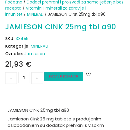
Početna
/
Dodaci prehrani i proizvodi za samoliječenje bez
recepta
/
Vitamini i minerali za zdravlje i
imunitet
/
MINERALI
/ JAMIESON CINK 25mg tbl a90
JAMIESON CINK 25mg tbl a90
SKU:
33455
Kategorije:
MINERALI
Oznake:
Jamieson
21,93
€
DODAJ U KOŠARICU
-
+
JAMIESON CINK 25mg tbl a90
Jamieson Cink 25 mg tablete s produljenim
oslobađanjem su dodatak prehrani s visokim