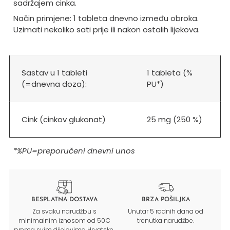
sadržajem cinka.
Način primjene: 1 tableta dnevno između obroka.
Uzimati nekoliko sati prije ili nakon ostalih lijekova.
Sastav u 1 tableti
1 tableta (%
(=dnevna doza):
PU*)
Cink (cinkov glukonat)
25 mg (250 %)
*%PU=preporučeni dnevni unos
BESPLATNA DOSTAVA
BRZA POŠILJKA
Za svaku narudžbu s
Unutar 5 radnih dana od
minimalnim iznosom od 50€
trenutka narudžbe.
prema svim dijelovima Hrvatske.