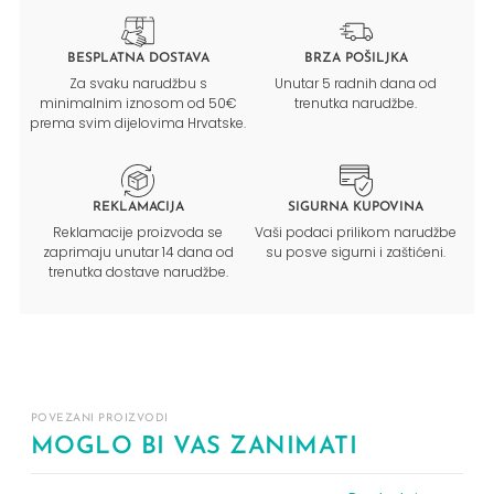
BESPLATNA DOSTAVA
BRZA POŠILJKA
Za svaku narudžbu s
Unutar 5 radnih dana od
minimalnim iznosom od 50€
trenutka narudžbe.
prema svim dijelovima Hrvatske.
REKLAMACIJA
SIGURNA KUPOVINA
Reklamacije proizvoda se
Vaši podaci prilikom narudžbe
zaprimaju unutar 14 dana od
su posve sigurni i zaštićeni.
trenutka dostave narudžbe.
POVEZANI PROIZVODI
MOGLO BI VAS ZANIMATI