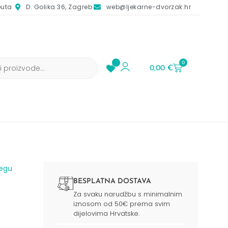
euta
D. Golika 36, Zagreb
web@ljekarne-dvorzak.hr
0
0,00
€
jegu
BESPLATNA DOSTAVA
Za svaku narudžbu s minimalnim
iznosom od 50€ prema svim
dijelovima Hrvatske.