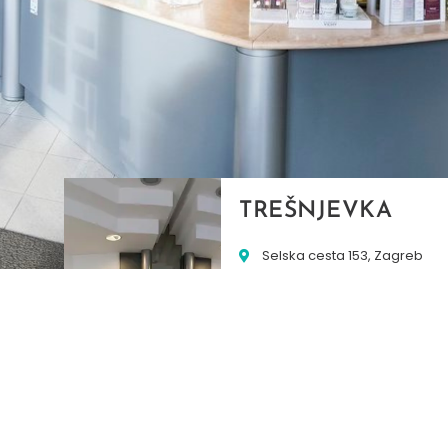
TREŠNJEVKA
Selska cesta 153, Zagreb
01/3022-794
099/2681-387
selska@ljekarne-
dvorzak.hr
PON - PET
07:00 - 20:00