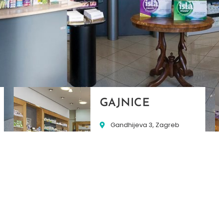
GAJNICE
Gandhijeva 3, Zagreb
01/3461-431
098/452-128
gajnice@ljekarne-
dvorzak.hr
PON - PET
07:00 - 20:00