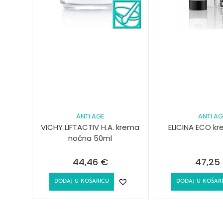
ANTI AGE
ANTI A
VICHY LIFTACTIV H.A. krema
ELICINA ECO k
noćna 50ml
44,46
€
47,25
DODAJ U KOŠARICU
DODAJ U KOŠAR