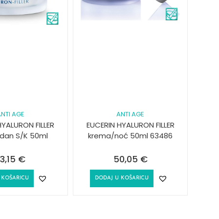
NTI AGE
ANTI AGE
HYALURON FILLER
EUCERIN HYALURON FILLER
dan S/K 50ml
krema/noć 50ml 63486
3,15
€
50,05
€
 KOŠARICU
DODAJ U KOŠARICU