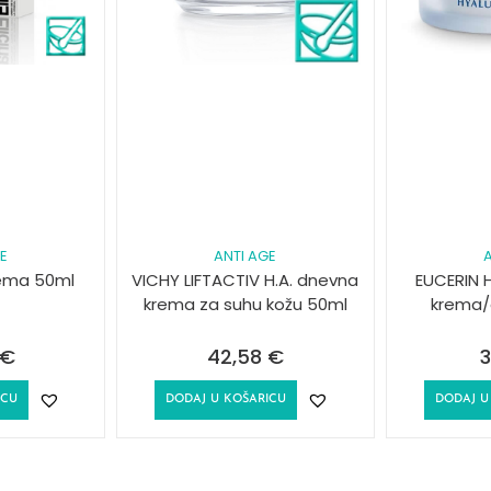
GE
ANTI AGE
A
rema 50ml
VICHY LIFTACTIV H.A. dnevna
EUCERIN 
krema za suhu kožu 50ml
krema/
€
42,58
€
3
ICU
DODAJ U KOŠARICU
DODAJ U