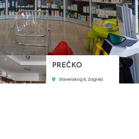
PREČKO
Slavenskog 6, Zagreb
01/3885-672
099/2681-389
precko@ljekarne-
dvorzak.hr
PON - PET
07:00 - 20:00