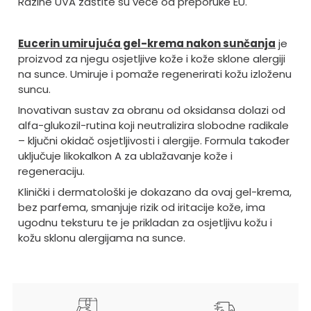
Razine UVA zaštite su veće od preporuke EU.
Eucerin umirujuća gel-krema nakon sunčanja
je
proizvod za njegu osjetljive kože i kože sklone alergiji
na sunce. Umiruje i pomaže regenerirati kožu izloženu
suncu.
Inovativan sustav za obranu od oksidansa dolazi od
alfa-glukozil-rutina koji neutralizira slobodne radikale
– ključni okidač osjetljivosti i alergije. Formula također
uključuje likokalkon A za ublažavanje kože i
regeneraciju.
Klinički i dermatološki je dokazano da ovaj gel-krema,
bez parfema, smanjuje rizik od iritacije kože, ima
ugodnu teksturu te je prikladan za osjetljivu kožu i
kožu sklonu alergijama na sunce.