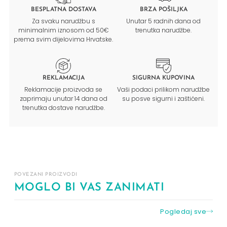
BESPLATNA DOSTAVA
BRZA POŠILJKA
Za svaku narudžbu s
Unutar 5 radnih dana od
minimalnim iznosom od 50€
trenutka narudžbe.
prema svim dijelovima Hrvatske.
REKLAMACIJA
SIGURNA KUPOVINA
Reklamacije proizvoda se
Vaši podaci prilikom narudžbe
zaprimaju unutar 14 dana od
su posve sigurni i zaštićeni.
trenutka dostave narudžbe.
POVEZANI PROIZVODI
MOGLO BI VAS ZANIMATI
Pogledaj sve