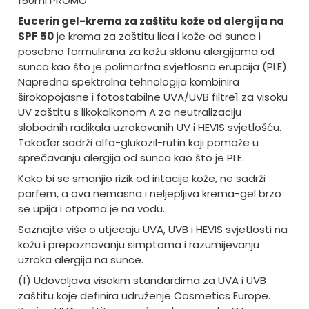
150ml PROMO
Eucerin gel-krema za zaštitu kože od alergija na
SPF 50
je krema za zaštitu lica i kože od sunca i
posebno formulirana za kožu sklonu alergijama od
sunca kao što je polimorfna svjetlosna erupcija (PLE).
Napredna spektralna tehnologija kombinira
širokopojasne i fotostabilne UVA/UVB filtre1 za visoku
UV zaštitu s likokalkonom A za neutralizaciju
slobodnih radikala uzrokovanih UV i HEVIS svjetlošću.
Također sadrži alfa-glukozil-rutin koji pomaže u
sprečavanju alergija od sunca kao što je PLE.
Kako bi se smanjio rizik od iritacije kože, ne sadrži
parfem, a ova nemasna i neljepljiva krema-gel brzo
se upija i otporna je na vodu.
Saznajte više o utjecaju UVA, UVB i HEVIS svjetlosti na
kožu i prepoznavanju simptoma i razumijevanju
uzroka alergija na sunce.
(1) Udovoljava visokim standardima za UVA i UVB
zaštitu koje definira udruženje Cosmetics Europe.