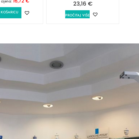
16,72
€
 cijena:
23,16
€
 KOŠARICU
PROČITAJ VIŠE