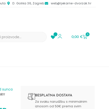
euta
D. Golika 36, Zagreb
web@ljekarne-dvorzak.hr
0
0,00
€
d sunca​
DRY
BESPLATNA DOSTAVA
Za svaku narudžbu s minimalnim
iznosom od 50€ prema svim