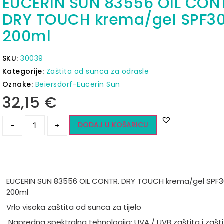
EUCERIN SUN 83556 OIL CON
DRY TOUCH krema/gel SPF3
200ml
SKU:
30039
Kategorije:
Zaštita od sunca za odrasle
Oznake:
Beiersdorf-Eucerin Sun
32,15
€
DODAJ U KOŠARICU
-
+
EUCERIN SUN 83556 OIL CONTR. DRY TOUCH krema/gel SPF3
200ml
Vrlo visoka zaštita od sunca za tijelo
Napredna spektralna tehnologija: UVA / UVB zaštita i zašt