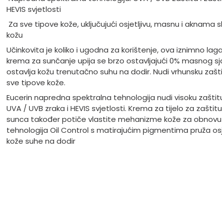
HEVIS svjetlosti
Za sve tipove kože, uključujući osjetljivu, masnu i aknama s
kožu
Učinkovita je koliko i ugodna za korištenje, ova iznimno lag
krema za sunčanje upija se brzo ostavljajući 0% masnog sja
ostavlja kožu trenutačno suhu na dodir. Nudi vrhunsku zašt
sve tipove kože.
Eucerin napredna spektralna tehnologija nudi visoku zaštit
UVA / UVB zraka i HEVIS svjetlosti. Krema za tijelo za zaštit
sunca također potiče vlastite mehanizme kože za obnovu
tehnologija Oil Control s matirajućim pigmentima pruža os
kože suhe na dodir