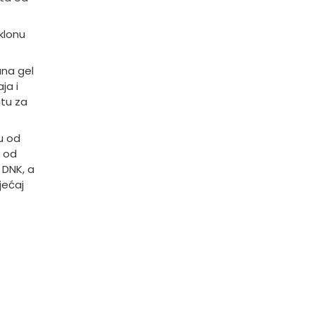
klonu
ana gel
ja i
itu za
u od
u od
 DNK, a
jećaj