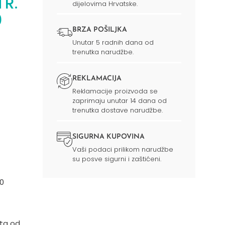
TR.
dijelovima Hrvatske.
0
BRZA POŠILJKA
Unutar 5 radnih dana od
trenutka narudžbe.
REKLAMACIJA
Reklamacije proizvoda se
zaprimaju unutar 14 dana od
trenutka dostave narudžbe.
SIGURNA KUPOVINA
Vaši podaci prilikom narudžbe
su posve sigurni i zaštićeni.
0
ita od