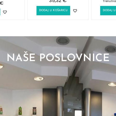
35,32
€
Trenutna
€
DODAJ U KOŠARICU
DODAJ U
E
NAŠE POSLOVNICE