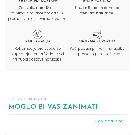
BESPLATNA DOSTAVA
BRZA POŠILJKA
Za svaku narudžbu s
Unutar 5 radnih dana od
minimalnim iznosom od 50€
trenutka narudžbe.
prema svim dijelovima Hrvatske.
REKLAMACIJA
SIGURNA KUPOVINA
Reklamacije proizvoda se
Vaši podaci prilikom narudžbe
zaprimaju unutar 14 dana od
su posve sigurni i zaštićeni.
trenutka dostave narudžbe.
POVEZANI PROIZVODI
MOGLO BI VAS ZANIMATI
Pogledaj sve