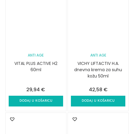
ANTI AGE
ANTI AGE
VITAL PLUS ACTIVE H2
VICHY LIFTACTIV H.A.
60ml
dnevna krema za suhu
kožu 50ml
29,94
€
42,58
€
DODAJ U KOŠARICU
DODAJ U KOŠARICU