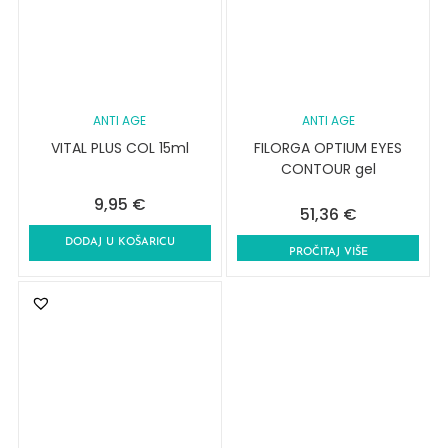
ANTI AGE
ANTI AGE
VITAL PLUS COL 15ml
FILORGA OPTIUM EYES
CONTOUR gel
9,95
€
51,36
€
DODAJ U KOŠARICU
PROČITAJ VIŠE