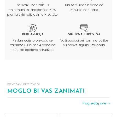
Za svaku narudžbu s
Unutar 5 radnih dana od
minimalnim iznosom od 50€
trenutka narudžbe.
prema svim dijelovima Hrvatske.
REKLAMACIJA
SIGURNA KUPOVINA
Reklamacije proizvoda se
Vaši podaci prilikom narudžbe
zaprimaju unutar 14 dana od
su posve sigurni i zaštićeni.
trenutka dostave narudžbe.
POVEZANI PROIZVODI
MOGLO BI VAS ZANIMATI
Pogledaj sve