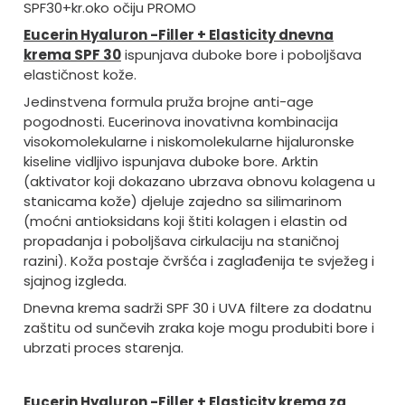
SPF30+kr.oko očiju PROMO
Eucerin Hyaluron -Filler + Elasticity dnevna
krema SPF 30
ispunjava duboke bore i poboljšava
elastičnost kože.
Jedinstvena formula pruža brojne anti-age
pogodnosti. Eucerinova inovativna kombinacija
visokomolekularne i niskomolekularne hijaluronske
kiseline vidljivo ispunjava duboke bore. Arktin
(aktivator koji dokazano ubrzava obnovu kolagena u
stanicama kože) djeluje zajedno sa silimarinom
(moćni antioksidans koji štiti kolagen i elastin od
propadanja i poboljšava cirkulaciju na staničnoj
razini). Koža postaje čvršća i zaglađenija te svježeg i
sjajnog izgleda.
Dnevna krema sadrži SPF 30 i UVA filtere za dodatnu
zaštitu od sunčevih zraka koje mogu produbiti bore i
ubrzati proces starenja.
Eucerin Hyaluron -Filler + Elasticity krema za