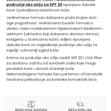
područje oko očiju sa SPF 20
ispunjava duboke
bore i poboljšava elastičnost kože.
Jedinstvena formula dokazano pruža brojne anti-
age pogodnosti. Jedinstvena Eucerin formula s
visoko i nisko molekularnom hijaluronskom kiselinom i
arktinom (aktivator koji dokazano ubrzava obnovu
kolagena u stanicama kože) vidljivo ispunjava
duboke bore za zaglađenije područje oko očiju te
svježiji i odmorniji izgled kože.
Krema za područje oko očiju sadrži SPF 20 i UVA filter
za dodatnu zaštitu od sunčevih zraka koje mogu
produbiti bore i ubrzati starenje kože.
Nekomedogena formula, bez parfema i oftamološki
testirana prikladna je za korisnike kontaktnih leća.
BESPLATNA DOSTAVA
BRZA POŠILJKA