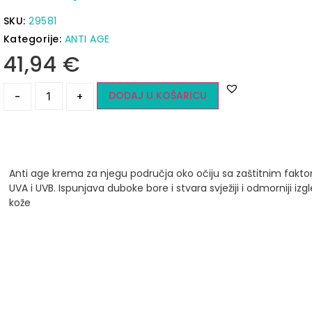
SKU:
29581
Kategorije:
ANTI AGE
41,94
€
DODAJ U KOŠARICU
-
+
Anti age krema za njegu područja oko očiju sa zaštitnim fakto
UVA i UVB.
Ispunjava duboke bore i stvara svježiji i odmorniji izg
kože