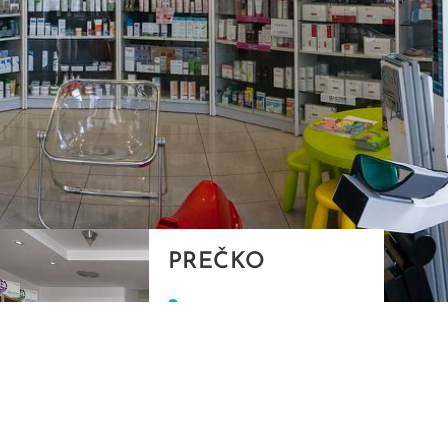
PREČKO
Slavenskog 6, Zagreb
01/3885-672
099/2681-389
precko@ljekarne-
dvorzak.hr