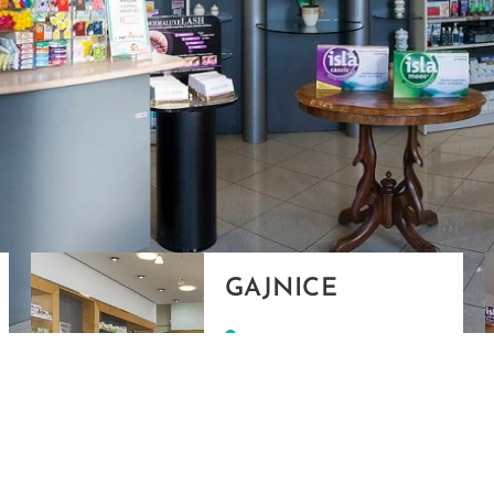
GAJNICE
Gandhijeva 3, Zagreb
01/3461-431
098/452-128
gajnice@ljekarne-
dvorzak.hr