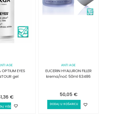
NTI AGE
ANTI AGE
A OPTIUM EYES
EUCERIN HYALURON FILLER
TOUR gel
krema/noć 50ml 63486
50,05
€
1,36
€
DODAJ U KOŠARICU
TAJ VIŠE