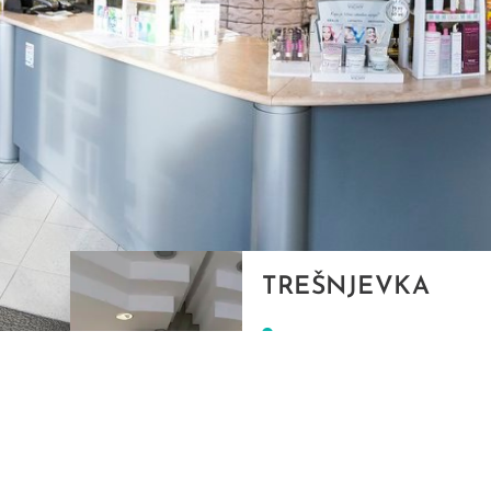
TREŠNJEVKA
Selska cesta 153, Zagreb
01/3022-794
099/2681-387
selska@ljekarne-
dvorzak.hr