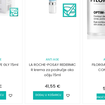
GE
ANTI AGE
A
VE GLY 15ml
LA ROCHE-POSAY REDERMIC
FILORG
R krema za područje oko
CON
očiju 15ml
€
41,55
€
5
ICU
DODAJ U KOŠARICU
PROČI