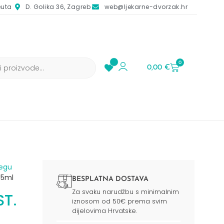
euta
D. Golika 36, Zagreb
web@ljekarne-dvorzak.hr
0
0,00
€
jegu
15ml
BESPLATNA DOSTAVA
Za svaku narudžbu s minimalnim
ST.
iznosom od 50€ prema svim
dijelovima Hrvatske.