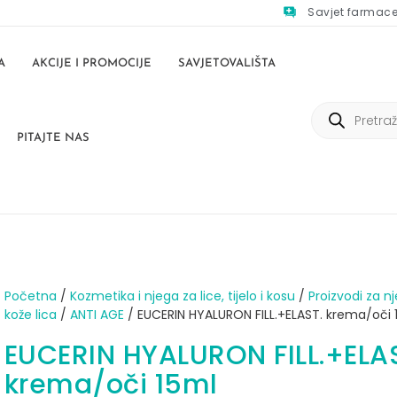
Savjet farmac
A
AKCIJE I PROMOCIJE
SAVJETOVALIŠTA
PITAJTE NAS
Početna
/
Kozmetika i njega za lice, tijelo i kosu
/
Proizvodi za n
kože lica
/
ANTI AGE
/ EUCERIN HYALURON FILL.+ELAST. krema/oči 
EUCERIN HYALURON FILL.+ELA
krema/oči 15ml