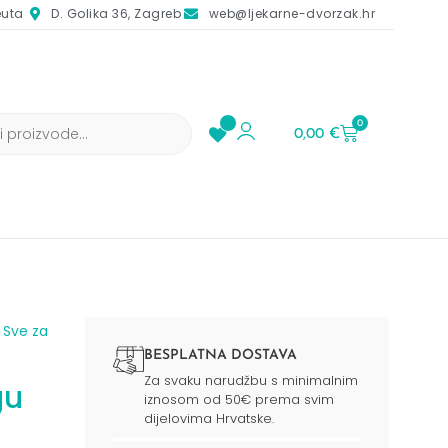
euta
D. Golika 36, Zagreb
web@ljekarne-dvorzak.hr
0
0,00
€
/
Sve za
BESPLATNA DOSTAVA
Za svaku narudžbu s minimalnim
gu
iznosom od 50€ prema svim
dijelovima Hrvatske.