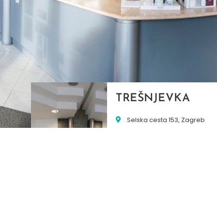
TREŠNJEVKA
Selska cesta 153, Zagreb
01/3022-794
099/2681-387
selska@ljekarne-
dvorzak.hr
PON - PET
07:00 - 20:00