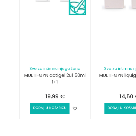
Sve za intimnu njegu žena
Sve za intimnu 
MULTI-GYN actigel 2u1 50ml
MULTI-GYN liquig
1+1
19,99
€
14,50
DODAJ U KOŠARICU
DODAJ U KOŠAR