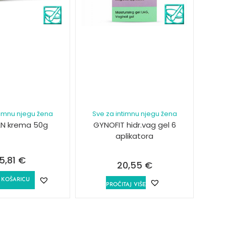
timnu njegu žena
Sve za intimnu njegu žena
N krema 50g
GYNOFIT hidr.vag gel 6
aplikatora
15,81
€
20,55
€
 KOŠARICU
PROČITAJ VIŠE