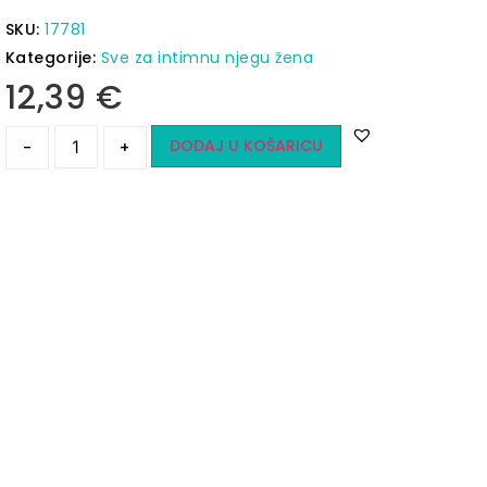
SKU:
17781
Kategorije:
Sve za intimnu njegu žena
12,39
€
DODAJ U KOŠARICU
-
+