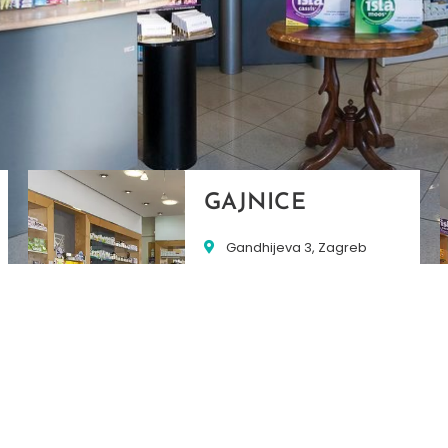
GAJNICE
Gandhijeva 3, Zagreb
01/3461-431
098/452-128
gajnice@ljekarne-
dvorzak.hr
PON - PET
07:00 - 20:00