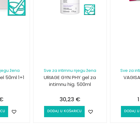
njegu žena
Sve za intimnu njegu žena
Sve za in
el 50ml 1+1
URIAGE GYN PHY gel za
VAGISA
intimnu hig. 500ml
€
30,23
€
ICU
DODAJ U KOŠARICU
DODAJ U