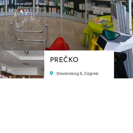
PREČKO
Slavenskog 6, Zagreb
01/3885-672
099/2681-389
precko@ljekarne-
dvorzak.hr
PON - PET
07:00 - 20:00