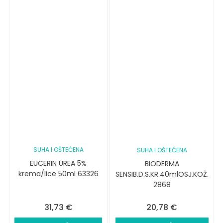
SUHA I OŠTEĆENA
SUHA I OŠTEĆENA
EUCERIN UREA 5%
BIODERMA
krema/lice 50ml 63326
SENSIB.D.S.KR.40mlOSJ.KOŽ.
2868
20,78
€
31,73
€