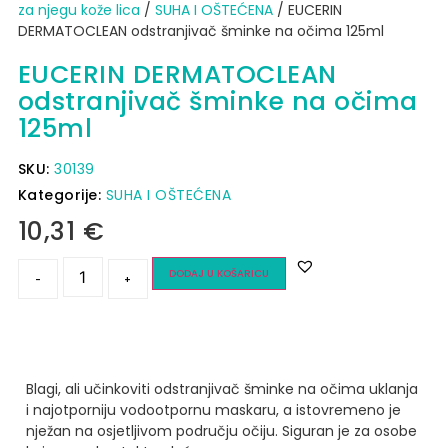
za njegu kože lica
/
SUHA I OŠTEĆENA
/ EUCERIN
DERMATOCLEAN odstranjivač šminke na očima 125ml
EUCERIN DERMATOCLEAN
odstranjivač šminke na očima
125ml
SKU:
30139
Kategorije:
SUHA I OŠTEĆENA
10,31
€
DODAJ U KOŠARICU
-
+
Blagi, ali učinkoviti odstranjivač šminke na očima uklanja
i najotporniju vodootpornu maskaru, a istovremeno je
nježan na osjetljivom području očiju. Siguran je za osobe