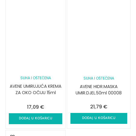
SUHA I OŠTEĆENA
SUHA I OŠTEĆENA
AVENE UMIRUJUĆA KREMA
AVENE HIDR.MASKA
ZA OKO OČIJU 15ml
UMIR.DJEL.50ml 00008
21,79
€
17,09
€
DODAJ U KOŠARICU
DODAJ U KOŠARICU