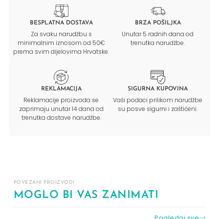
BESPLATNA DOSTAVA
BRZA POŠILJKA
Za svaku narudžbu s
Unutar 5 radnih dana od
minimalnim iznosom od 50€
trenutka narudžbe.
prema svim dijelovima Hrvatske.
REKLAMACIJA
SIGURNA KUPOVINA
Reklamacije proizvoda se
Vaši podaci prilikom narudžbe
zaprimaju unutar 14 dana od
su posve sigurni i zaštićeni.
trenutka dostave narudžbe.
POVEZANI PROIZVODI
MOGLO BI VAS ZANIMATI
Pogledaj sve