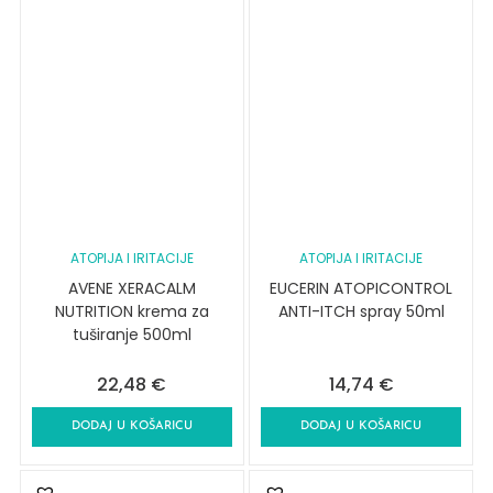
ATOPIJA I IRITACIJE
ATOPIJA I IRITACIJE
AVENE XERACALM
EUCERIN ATOPICONTROL
NUTRITION krema za
ANTI-ITCH spray 50ml
tuširanje 500ml
22,48
€
14,74
€
DODAJ U KOŠARICU
DODAJ U KOŠARICU