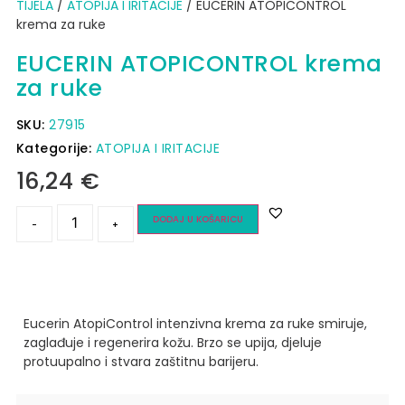
TIJELA
/
ATOPIJA I IRITACIJE
/ EUCERIN ATOPICONTROL
krema za ruke
EUCERIN ATOPICONTROL krema
za ruke
SKU:
27915
Kategorije:
ATOPIJA I IRITACIJE
16,24
€
DODAJ U KOŠARICU
-
+
Eucerin AtopiControl intenzivna krema za ruke smiruje,
zaglađuje i regenerira kožu.
Brzo se upija, djeluje
protuupalno i stvara zaštitnu barijeru.