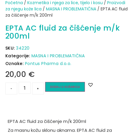
Početna
/
Kozmetika i njega za lice, tijelo i kosu
/
Proizvodi
za njegu kože lica
/
MASNA I PROBLEMATIČNA
/ EPTA AC fluid
za čišćenje m/k 200ml
EPTA AC fluid za čišćenje m/k
200ml
SKU:
34220
Kategorije:
MASNA I PROBLEMATIČNA
Oznake:
Pontus Pharma d.o.o.
20,00
€
DODAJ U KOŠARICU
-
+
EPTA AC fluid za čišćenje m/k 200ml
Za masnu kožu sklonu aknama. EPTA AC fluid za