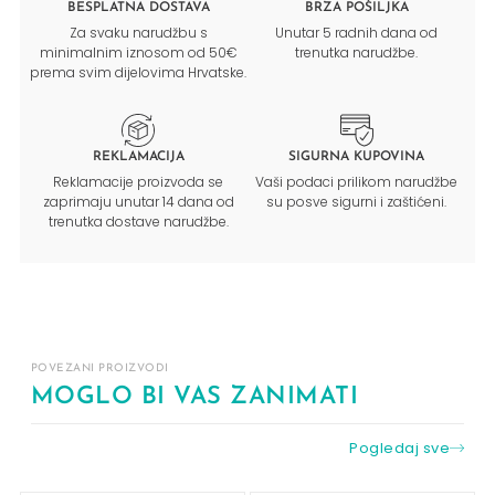
BESPLATNA DOSTAVA
BRZA POŠILJKA
Za svaku narudžbu s
Unutar 5 radnih dana od
minimalnim iznosom od 50€
trenutka narudžbe.
prema svim dijelovima Hrvatske.
REKLAMACIJA
SIGURNA KUPOVINA
Reklamacije proizvoda se
Vaši podaci prilikom narudžbe
zaprimaju unutar 14 dana od
su posve sigurni i zaštićeni.
trenutka dostave narudžbe.
POVEZANI PROIZVODI
MOGLO BI VAS ZANIMATI
Pogledaj sve