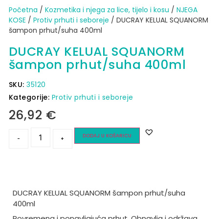
Početna
/
Kozmetika i njega za lice, tijelo i kosu
/
NJEGA
KOSE
/
Protiv prhuti i seboreje
/ DUCRAY KELUAL SQUANORM
šampon prhut/suha 400ml
DUCRAY KELUAL SQUANORM
šampon prhut/suha 400ml
SKU:
35120
Kategorije:
Protiv prhuti i seboreje
26,92
€
DODAJ U KOŠARICU
-
+
DUCRAY KELUAL SQUANORM šampon prhut/suha
400ml
Povremena i ponavljajuća prhut. Obnavlja i održava