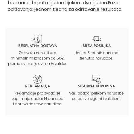
tretmana: tri puta tjedno tijekom dva tjedna.
Faza
održavanja: jednom tjedno za održavanje rezultata.
BESPLATNA DOSTAVA
BRZA POŠILJKA
Za svaku narudžbu s
Unutar 5 radnih dana od
minimalnim iznosom od 50€
trenutka narudžbe.
prema svim dijelovima Hrvatske.
REKLAMACIJA
SIGURNA KUPOVINA
Reklamacije proizvoda se
Vaši podaci prilikom narudžbe
zaprimaju unutar 14 dana od
su posve sigurni i zaštićeni.
trenutka dostave narudžbe.