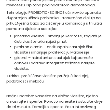
ravnotežu. Ispitano pod nadzorom dermatologa.
Tehnologija PROBIOTIC-SCIENCE učinkovito oponaša
dugotrajan učinak probiotika i trenutačno djeluje na
prhut.
Nježna baza za čišćenje u kombinaciji s tri ultra
pametna djelatna sastojka:
jantarna kiselina – smanjuje keratoze, zaglađuje i
čisti vlasište uklanjajući prhut
pirokton olamin – antifungalni sastojak čisti
vlasište i smanjuje proliferaciju Malasezije
glicerol – hidratantan sastojak koji pomaže
obnovu i održava integritet zaštitne barijere
vlasišta.
Hidrira i pročišćava vlasište pružajući kosi sjaj,
podatnost i mekoću.
Način uporabe: Nanesite na vlažno vlasište, nježno
umasirajte i isperite. Ponovo nanesite i ostavite dvije
do tri minute. Temeljito isperite.
Faza intenzivnog