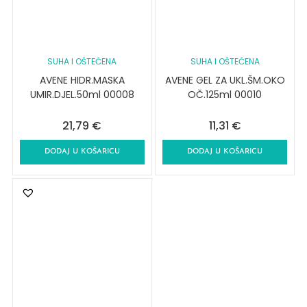
SUHA I OŠTEĆENA
SUHA I OŠTEĆENA
AVENE HIDR.MASKA
AVENE GEL ZA UKL.ŠM.OKO
UMIR.DJEL.50ml 00008
OČ.125ml 00010
21,79
€
11,31
€
DODAJ U KOŠARICU
DODAJ U KOŠARICU