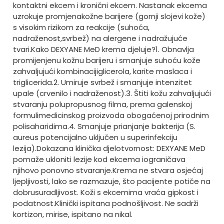
kontaktni ekcem i kronični ekcem. Nastanak ekcema
uzrokuje promjena
kožne barijere (gornji slojevi kože)
s visokim rizikom za reakcije (suhoća,
nadraženost,
svrbež) na alergene i nadražujuće
tvari.
Kako DEXYANE MeD krema djeluje?
1. Obnavlja
promijenjenu kožnu barijeru i smanjuje suhoću kože
zahvaljujući kombinaciji
glicerola, karite maslaca i
triglicerida.
2. Umiruje svrbež i smanjuje intenzitet
upale (crvenilo i nadraženost).
3. Štiti kožu zahvaljujući
stvaranju polupropusnog filma, prema galenskoj
formuli
medicinskog proizvoda obogaćenoj prirodnim
polisaharidima.
4. Smanjuje prianjanje bakterija (S.
aureus potencijalno uključen u superinfekciju
lezija).
Dokazana klinička djelotvornost: DEXYANE MeD
pomaže ukloniti lezije kod ekcema i
ograničava
njihovo ponovno stvaranje.
Krema ne stvara osjećaj
ljepljivosti, lako se razmazuje, što pacijente potiče na
dobru
suradljivost. Koži s ekcemima vraća gipkost i
podatnost.
Klinički ispitana podnošljivost. Ne sadrži
kortizon, mirise, ispitano na nikal.