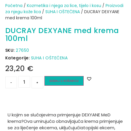
Početna
/
Kozmetika i njega za lice, tijelo i kosu
/
Proizvodi
za njegu kože lica
/
SUHA I OŠTEĆENA
/ DUCRAY DEXYANE
med krema 100ml
DUCRAY DEXYANE med krema
100ml
SKU:
27650
Kategorije:
SUHA I OŠTEĆENA
23,20
€
DODAJ U KOŠARICU
-
+
U kojim se slučajevima primjenjuje DEXYANE MeD
krema?
Ova umirujuća obnavljajuća krema primjenjuje
se za liječenje ekcema, uključujući
atopijski ekcem,