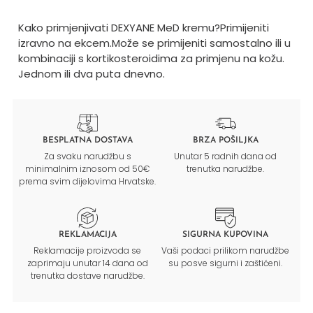
Kako primjenjivati DEXYANE MeD kremu?
Primijeniti
izravno na ekcem.
Može se primijeniti samostalno ili u
kombinaciji s kortikosteroidima za primjenu na kožu.
Jednom ili dva puta dnevno.
BESPLATNA DOSTAVA
BRZA POŠILJKA
Za svaku narudžbu s
Unutar 5 radnih dana od
minimalnim iznosom od 50€
trenutka narudžbe.
prema svim dijelovima Hrvatske.
REKLAMACIJA
SIGURNA KUPOVINA
Reklamacije proizvoda se
Vaši podaci prilikom narudžbe
zaprimaju unutar 14 dana od
su posve sigurni i zaštićeni.
trenutka dostave narudžbe.