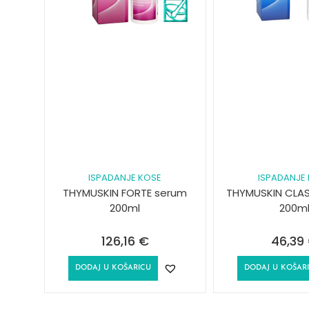
ISPADANJE KOSE
ISPADANJE
THYMUSKIN FORTE serum
THYMUSKIN CLA
200ml
200m
126,16
€
46,39
DODAJ U KOŠARICU
DODAJ U KOŠAR