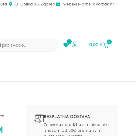
euta
D. Golika 36, Zagreb
web@ljekarne-dvorzak.hr
0
0,00
€
ml
BESPLATNA DOSTAVA
Za svaku narudžbu s minimalnim
M
iznosom od 50€ prema svim