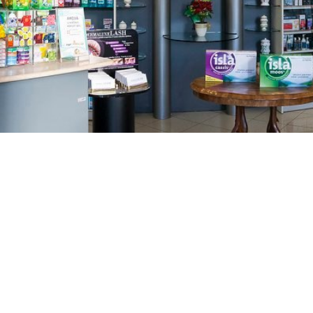
GAJNICE
Gandhijeva 3, Zagreb
01/3461-431
098/452-128