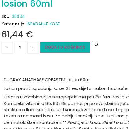
losion 60ml
SKU:
35604
Kategorije:
ISPADANJE KOSE
61,44
€
DODAJ U KOŠARICU
-
+
DUCRAY ANAPHASE CREASTIM losion 60ml
Losion protiv ispadanja kose. Stres, dijeta, nakon trudnoće
Kreatin u kombinaciji s tetrapeptidima potiče fazu rasta ko
Kompleks vitamina B5, B6 i B8 poznat je po svojstvima jač
strukture dlake sudjeluje u stvaranju kvalitetne kose. Laga
tekstura ne masti kosu.
Za deblju i snažniju kosu. Ispitano 
dermatološkom kontrolom.
** Postojeća kosa. Kliničko ispi
provedeno na 32 žene. Nanošenje 3 puta tjedno tijekom 2