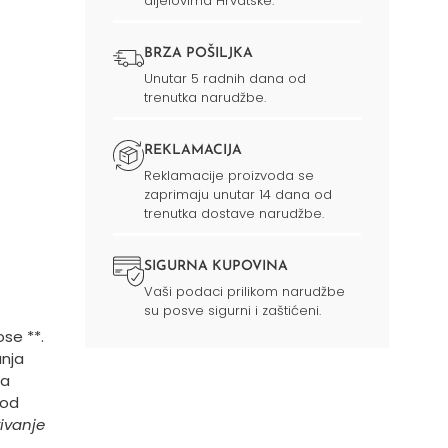
dijelovima Hrvatske.
BRZA POŠILJKA
Unutar 5 radnih dana od
trenutka narudžbe.
REKLAMACIJA
Reklamacije proizvoda se
zaprimaju unutar 14 dana od
trenutka dostave narudžbe.
SIGURNA KUPOVINA
Vaši podaci prilikom narudžbe
su posve sigurni i zaštićeni.
se **.
anja
na
pod
tivanje