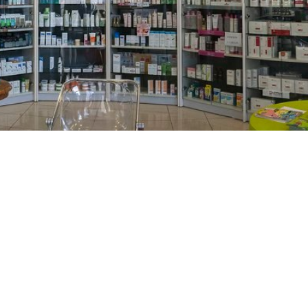
PREČKO
Slavenskog 6, Zagreb
01/3885-672
099/2681-389