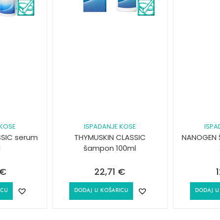
 KOSE
ISPADANJE KOSE
ISPA
SSIC serum
THYMUSKIN CLASSIC
NANOGEN 
l
šampon 100ml
€
22,71
€
ICU
DODAJ U KOŠARICU
DODAJ U