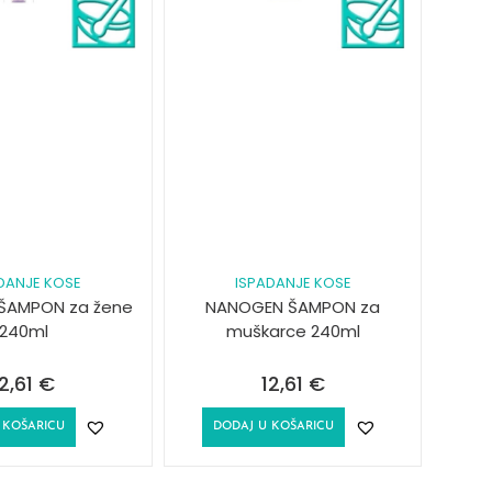
DANJE KOSE
ISPADANJE KOSE
ŠAMPON za žene
NANOGEN ŠAMPON za
240ml
muškarce 240ml
12,61
€
12,61
€
 KOŠARICU
DODAJ U KOŠARICU