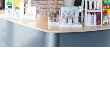
TREŠNJEVKA
Selska cesta 153, Zagreb
01/3022-794
099/2681-387