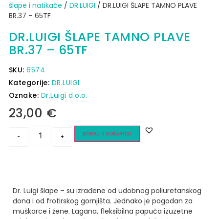
šlape i natikače
/
DR.LUIGI
/ DR.LUIGI ŠLAPE TAMNO PLAVE
BR.37 – 65TF
DR.LUIGI ŠLAPE TAMNO PLAVE
BR.37 – 65TF
SKU:
6574
Kategorije:
DR.LUIGI
Oznake:
Dr.Luigi d.o.o.
23,00
€
DODAJ U KOŠARICU
-
+
Dr. Luigi šlape – su izrađene od udobnog poliuretanskog
đona i od frotirskog gornjišta. Jednako je pogodan za
muškarce i žene. Lagana, fleksibilna papuča izuzetne