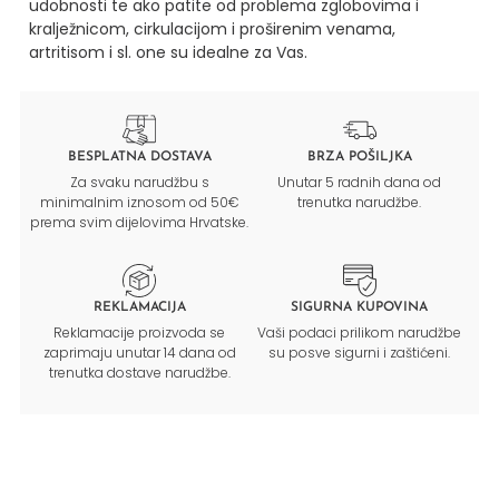
udobnosti te ako patite od problema zglobovima i
kralježnicom, cirkulacijom i proširenim venama,
artritisom i sl. one su idealne za Vas.
BESPLATNA DOSTAVA
BRZA POŠILJKA
Za svaku narudžbu s
Unutar 5 radnih dana od
minimalnim iznosom od 50€
trenutka narudžbe.
prema svim dijelovima Hrvatske.
REKLAMACIJA
SIGURNA KUPOVINA
Reklamacije proizvoda se
Vaši podaci prilikom narudžbe
zaprimaju unutar 14 dana od
su posve sigurni i zaštićeni.
trenutka dostave narudžbe.