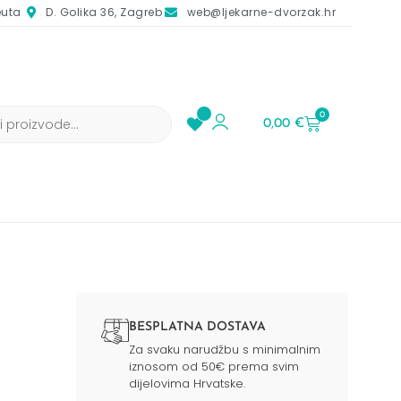
euta
D. Golika 36, Zagreb
web@ljekarne-dvorzak.hr
0
0,00
€
BESPLATNA DOSTAVA
Za svaku narudžbu s minimalnim
iznosom od 50€ prema svim
dijelovima Hrvatske.