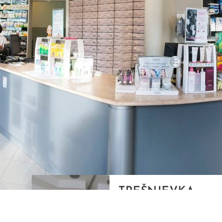
TREŠNJEVKA
Selska cesta 153, Zagreb