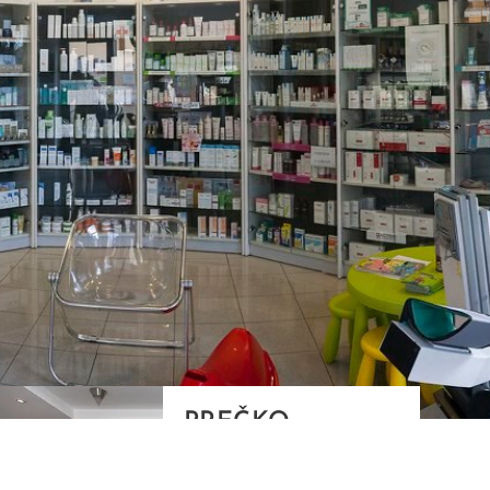
PREČKO
Slavenskog 6, Zagreb