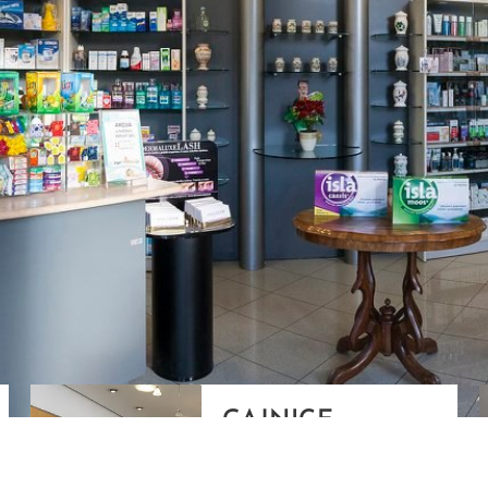
GAJNICE
Gandhijeva 3, Zagreb