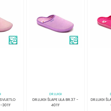
I
DR.LUIGI
 SVIJETLO
DR.LUIGI ŠLAPE LILA BR.37 -
DR.LUIGI ŠL
 -30TF
40TF