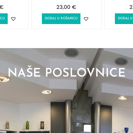
€
23,00
€
2
ICU
DODAJ U KOŠARICU
DODAJ U
NAŠE POSLOVNICE