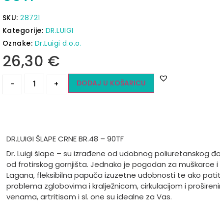
SKU:
28721
Kategorije:
DR.LUIGI
Oznake:
Dr.Luigi d.o.o.
26,30
€
DODAJ U KOŠARICU
-
+
DR.LUIGI ŠLAPE CRNE BR.48 – 90TF
Dr. Luigi šlape – su izrađene od udobnog poliuretanskog đo
od frotirskog gornjišta. Jednako je pogodan za muškarce i
Lagana, fleksibilna papuča izuzetne udobnosti te ako pati
problema zglobovima i kralježnicom, cirkulacijom i proširen
venama, artritisom i sl. one su idealne za Vas.