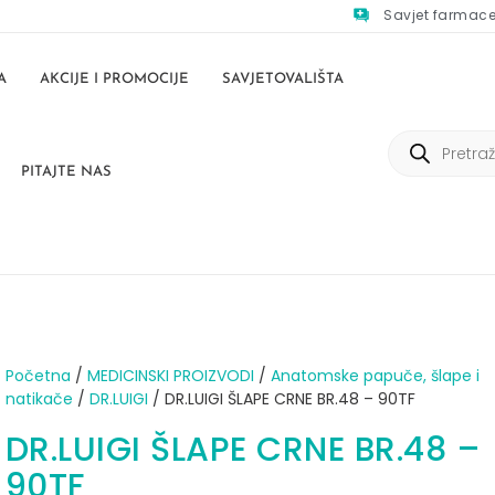
Savjet farmac
A
AKCIJE I PROMOCIJE
SAVJETOVALIŠTA
PITAJTE NAS
Početna
/
MEDICINSKI PROIZVODI
/
Anatomske papuče, šlape i
natikače
/
DR.LUIGI
/ DR.LUIGI ŠLAPE CRNE BR.48 – 90TF
DR.LUIGI ŠLAPE CRNE BR.48 –
90TF