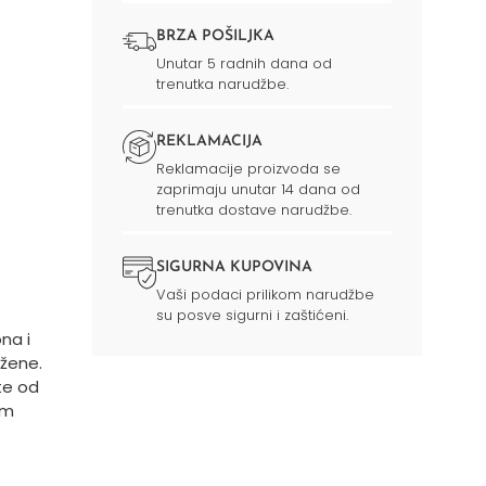
BRZA POŠILJKA
Unutar 5 radnih dana od
trenutka narudžbe.
REKLAMACIJA
Reklamacije proizvoda se
zaprimaju unutar 14 dana od
trenutka dostave narudžbe.
SIGURNA KUPOVINA
Vaši podaci prilikom narudžbe
su posve sigurni i zaštićeni.
na i
 žene.
te od
im