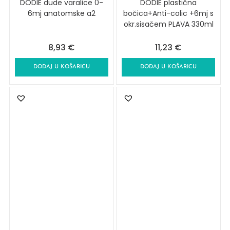
DODIE dude varalice 0-
DODIE plastična
6mj anatomske a2
bočica+Anti-colic +6mj s
okr.sisačem PLAVA 330ml
8,93
€
11,23
€
DODAJ U KOŠARICU
DODAJ U KOŠARICU