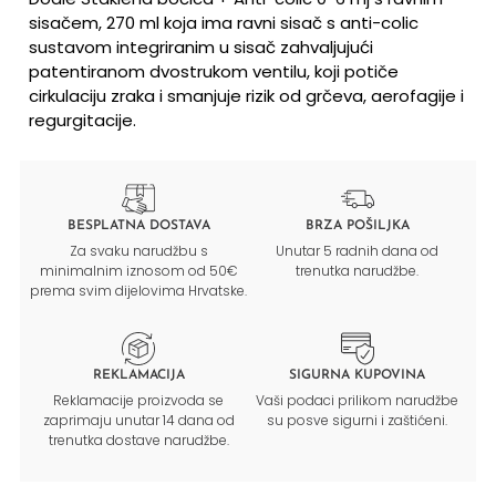
sisačem, 270 ml koja ima ravni sisač s anti-colic
sustavom integriranim u sisač zahvaljujući
patentiranom dvostrukom ventilu, koji potiče
cirkulaciju zraka i smanjuje rizik od grčeva, aerofagije i
regurgitacije.
BESPLATNA DOSTAVA
BRZA POŠILJKA
Za svaku narudžbu s
Unutar 5 radnih dana od
minimalnim iznosom od 50€
trenutka narudžbe.
prema svim dijelovima Hrvatske.
REKLAMACIJA
SIGURNA KUPOVINA
Reklamacije proizvoda se
Vaši podaci prilikom narudžbe
zaprimaju unutar 14 dana od
su posve sigurni i zaštićeni.
trenutka dostave narudžbe.