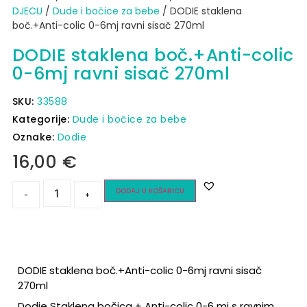
DJECU
/
Dude i bočice za bebe
/ DODIE staklena
boč.+Anti-colic 0-6mj ravni sisač 270ml
DODIE staklena boč.+Anti-colic
0-6mj ravni sisač 270ml
SKU:
33588
Kategorije:
Dude i bočice za bebe
Oznake:
Dodie
16,00
€
DODAJ U KOŠARICU
-
+
DODIE staklena boč.+Anti-colic 0-6mj ravni sisač
270ml
Dodie Staklena bočica + Anti-colic 0-6 mj s ravnim