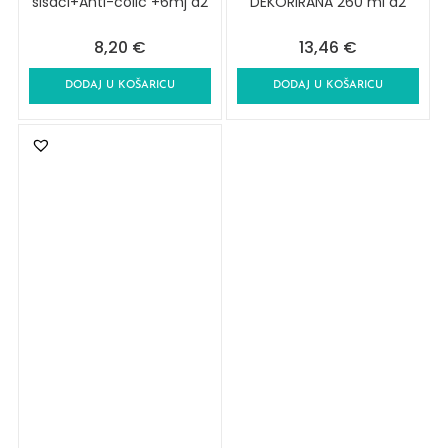
sisači+Anti-colic +6mj a2
DEKORIRANA 260 ml a2
8,20
€
13,46
€
DODAJ U KOŠARICU
DODAJ U KOŠARICU