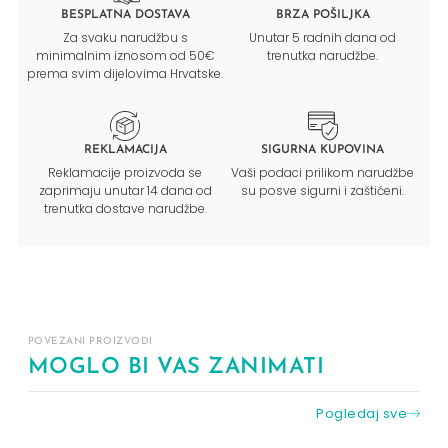
BESPLATNA DOSTAVA
BRZA POŠILJKA
Za svaku narudžbu s
Unutar 5 radnih dana od
minimalnim iznosom od 50€
trenutka narudžbe.
prema svim dijelovima Hrvatske.
REKLAMACIJA
SIGURNA KUPOVINA
Reklamacije proizvoda se
Vaši podaci prilikom narudžbe
zaprimaju unutar 14 dana od
su posve sigurni i zaštićeni.
trenutka dostave narudžbe.
POVEZANI PROIZVODI
MOGLO BI VAS ZANIMATI
Pogledaj sve