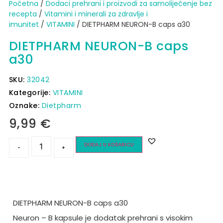
Početna
/
Dodaci prehrani i proizvodi za samoliječenje bez
recepta
/
Vitamini i minerali za zdravlje i
imunitet
/
VITAMINI
/ DIETPHARM NEURON-B caps a30
DIETPHARM NEURON-B caps
a30
SKU:
32042
Kategorije:
VITAMINI
Oznake:
Dietpharm
9,99
€
DODAJ U KOŠARICU
-
+
DIETPHARM NEURON-B caps a30
Neuron – B kapsule je dodatak prehrani s visokim