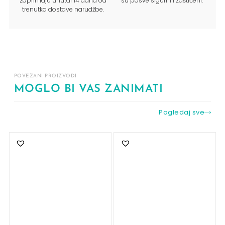
zaprimaju unutar 14 dana od
su posve sigurni i zaštićeni.
trenutka dostave narudžbe.
POVEZANI PROIZVODI
MOGLO BI VAS ZANIMATI
Pogledaj sve