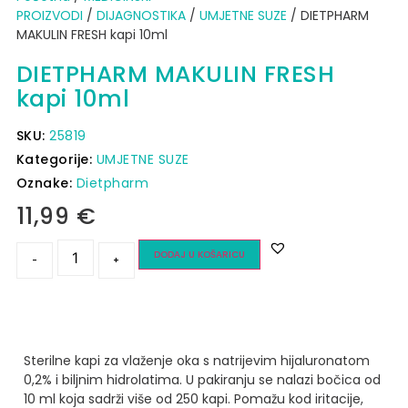
PROIZVODI
/
DIJAGNOSTIKA
/
UMJETNE SUZE
/ DIETPHARM
MAKULIN FRESH kapi 10ml
DIETPHARM MAKULIN FRESH
kapi 10ml
SKU:
25819
Kategorije:
UMJETNE SUZE
Oznake:
Dietpharm
11,99
€
DODAJ U KOŠARICU
-
+
Sterilne kapi za vlaženje oka s natrijevim hijaluronatom
0,2% i biljnim hidrolatima.
U pakiranju se nalazi bočica od
10 ml koja sadrži više od 250 kapi.
Pomažu kod iritacije,