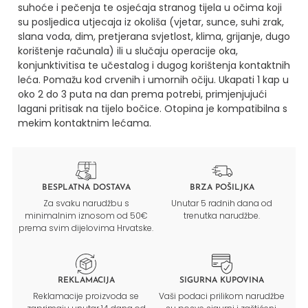
suhoće i pečenja te osjećaja stranog tijela u očima koji
su posljedica utjecaja iz okoliša (vjetar, sunce, suhi zrak,
slana voda, dim, pretjerana svjetlost, klima, grijanje, dugo
korištenje računala) ili u slučaju operacije oka,
konjunktivitisa te učestalog i dugog korištenja kontaktnih
leća.
Pomažu kod crvenih i umornih očiju.
Ukapati 1 kap u
oko 2 do 3 puta na dan prema potrebi, primjenjujući
lagani pritisak na tijelo bočice.
Otopina je kompatibilna s
mekim kontaktnim lećama.
BESPLATNA DOSTAVA
BRZA POŠILJKA
Za svaku narudžbu s
Unutar 5 radnih dana od
minimalnim iznosom od 50€
trenutka narudžbe.
prema svim dijelovima Hrvatske.
REKLAMACIJA
SIGURNA KUPOVINA
Reklamacije proizvoda se
Vaši podaci prilikom narudžbe