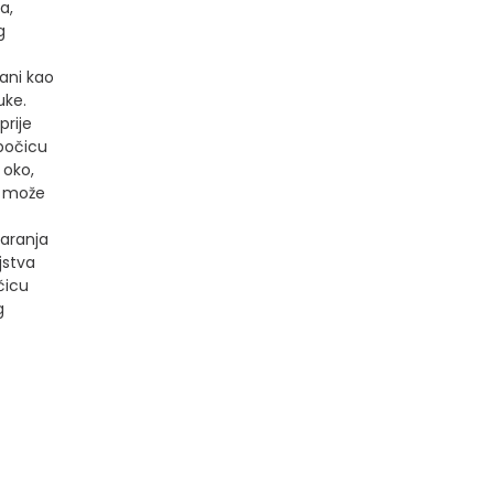
a,
g
ani kao
uke.
prije
bočicu
 oko,
e može
varanja
jstva
čicu
g