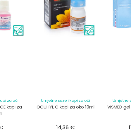
api za oči
Umjetne suze i kapi za oči
Umjetne s
CE kapi za
OCUHYL C kapi za oko 10ml
VISMED gel
ml
€
14,36
€