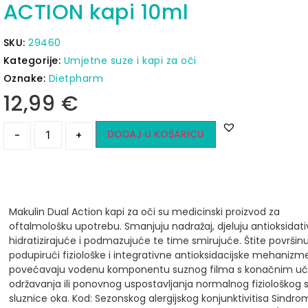
ACTION kapi 10ml
SKU:
29460
Kategorije:
Umjetne suze i kapi za oči
Oznake:
Dietpharm
12,99
€
DODAJ U KOŠARICU
-
+
Makulin Dual Action kapi za oči su medicinski proizvod za
oftalmološku upotrebu.
Smanjuju nadražaj, djeluju antioksidati
hidratizirajuće i podmazujuće te time smirujuće.
Štite površinu
podupirući fiziološke i integrativne antioksidacijske mehanizm
povećavaju vodenu komponentu suznog filma s konačnim u
održavanja ili ponovnog uspostavljanja normalnog fiziološkog 
sluznice oka.
Kod:
Sezonskog alergijskog konjunktivitisa
Sindro