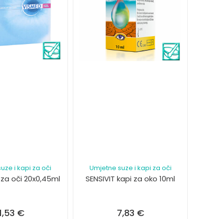
uze i kapi za oči
Umjetne suze i kapi za oči
 za oči 20x0,45ml
SENSIVIT kapi za oko 10ml
11,53
€
7,83
€