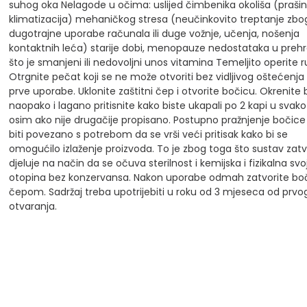
suhog oka
Nelagode u očima:
uslijed čimbenika okoliša (prašin
klimatizacija)
mehaničkog stresa (neučinkovito treptanje zbo
dugotrajne uporabe računala ili duge vožnje, učenja, nošenja
kontaktnih leća)
starije dobi, menopauze
nedostataka u prehr
što je smanjeni ili nedovoljni unos vitamina
Temeljito operite r
Otrgnite pečat koji se ne može otvoriti bez vidljivog oštećenja 
prve uporabe.
Uklonite zaštitni čep i otvorite bočicu.
Okrenite 
naopako i lagano pritisnite kako biste ukapali po 2 kapi u svako
osim ako nije drugačije propisano.
Postupno pražnjenje bočic
biti povezano s potrebom da se vrši veći pritisak kako bi se
omogućilo izlaženje proizvoda. To je zbog toga što sustav zat
djeluje na način da se očuva sterilnost i kemijska i fizikalna svo
otopina bez konzervansa.
Nakon uporabe odmah zatvorite bo
čepom.
Sadržaj treba upotrijebiti u roku od 3 mjeseca od prvo
otvaranja.