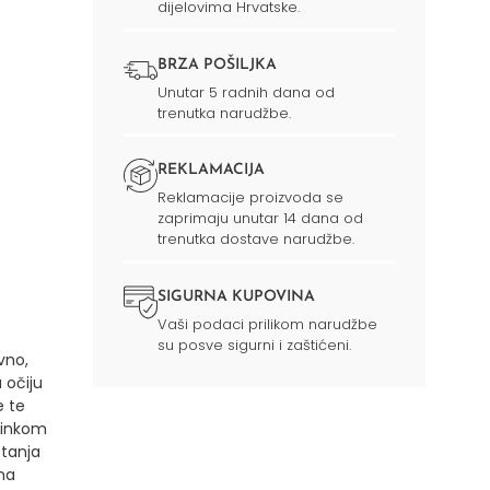
dijelovima Hrvatske.
BRZA POŠILJKA
Unutar 5 radnih dana od
trenutka narudžbe.
REKLAMACIJA
Reklamacije proizvoda se
zaprimaju unutar 14 dana od
trenutka dostave narudžbe.
SIGURNA KUPOVINA
Vaši podaci prilikom narudžbe
su posve sigurni i zaštićeni.
vno,
 očiju
e te
činkom
stanja
ma