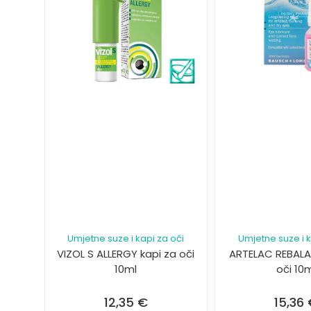
Umjetne suze i kapi za oči
Umjetne suze i k
VIZOL S ALLERGY kapi za oči
ARTELAC REBALA
10ml
oči 10
12,35
€
15,36