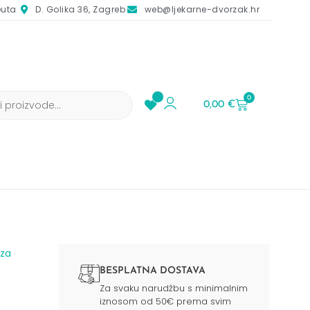
euta
D. Golika 36, Zagreb
web@ljekarne-dvorzak.hr
0
0,00
€
 za
BESPLATNA DOSTAVA
Za svaku narudžbu s minimalnim
iznosom od 50€ prema svim