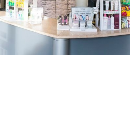
TREŠNJEVKA
Selska cesta 153, Zagreb
01/3022-794
099/2681-387