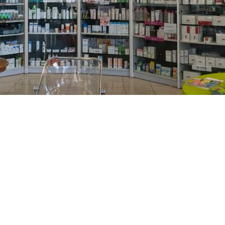
PREČKO
Slavenskog 6, Zagreb
01/3885-672
099/2681-389