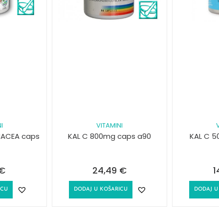
I
VITAMINI
NACEA caps
KAL C 800mg caps a90
KAL C 5
€
24,49
€
1
ICU
DODAJ U KOŠARICU
DODAJ U