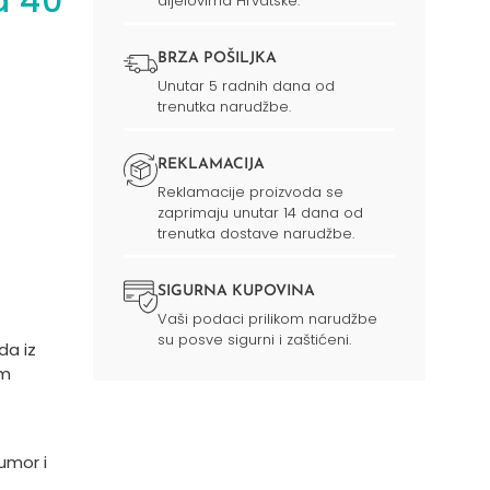
a 40
dijelovima Hrvatske.
BRZA POŠILJKA
Unutar 5 radnih dana od
trenutka narudžbe.
REKLAMACIJA
Reklamacije proizvoda se
zaprimaju unutar 14 dana od
trenutka dostave narudžbe.
SIGURNA KUPOVINA
Vaši podaci prilikom narudžbe
su posve sigurni i zaštićeni.
da iz
im
umor i
,