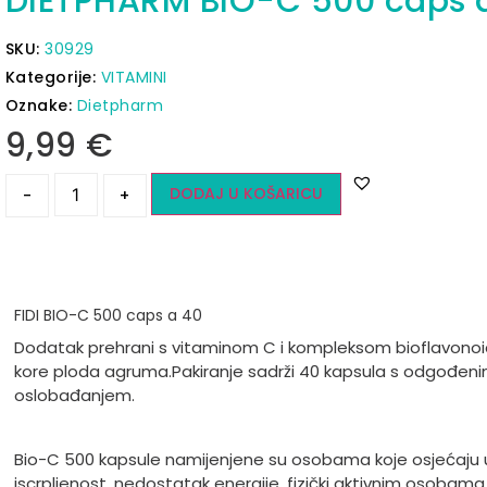
DIETPHARM BIO-C 500 caps 
SKU:
30929
Kategorije:
VITAMINI
Oznake:
Dietpharm
9,99
€
DODAJ U KOŠARICU
-
+
FIDI BIO-C 500 caps a 40
Dodatak prehrani s vitaminom C i kompleksom bioflavonoi
kore ploda agruma.
Pakiranje sadrži 40 kapsula s odgođen
oslobađanjem.
Bio-C 500
kapsule namijenjene su osobama koje osjećaju 
iscrpljenost, nedostatak energije, fizički aktivnim osobama