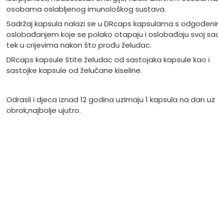
osobama oslabljenog imunološkog sustava.
Sadržaj kapsula nalazi se u
DRcaps kapsulama
s odgođen
oslobađanjem koje se polako otapaju i oslobađaju svoj sad
tek u crijevima nakon što prođu želudac.
DRcaps kapsule štite želudac od sastojaka kapsule kao i
sastojke kapsule od želučane kiseline.
Odrasli i djeca iznad 12 godina uzimaju 1 kapsula na dan uz
obrok,najbolje ujutro.