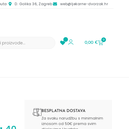
euta
D. Golika 36, Zagreb
web@ljekarne-dvorzak.hr
0
0,00
€
BESPLATNA DOSTAVA
Za svaku narudžbu s minimalnim
iznosom od 50€ prema svim