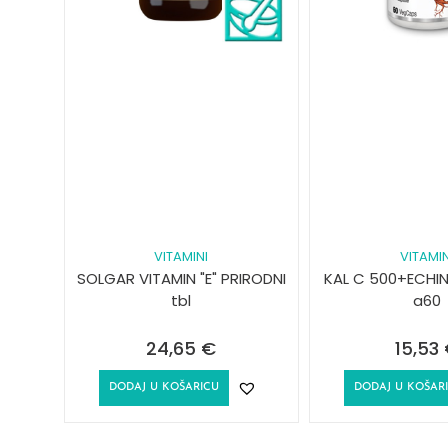
VITAMINI
VITAMIN
SOLGAR VITAMIN "E" PRIRODNI
KAL C 500+ECHI
tbl
a60
24,65
€
15,53
DODAJ U KOŠARICU
DODAJ U KOŠAR