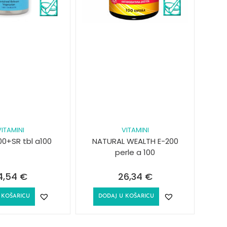
VITAMINI
VITAMINI
00+SR tbl a100
NATURAL WEALTH E-200
perle a 100
4,54
€
26,34
€
 KOŠARICU
DODAJ U KOŠARICU