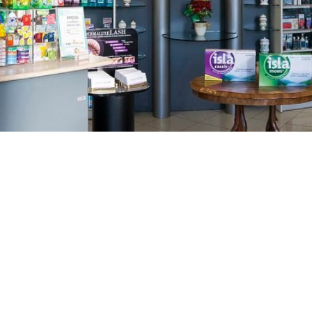
GAJNICE
Gandhijeva 3, Zagreb
01/3461-431
098/452-128