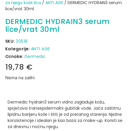
za njegu kože lica
/
ANTI AGE
/ DERMEDIC HYDRAIN3 serum
lice/vrat 30ml
DERMEDIC HYDRAIN3 serum
lice/vrat 30ml
SKU:
30518
Kategorije:
ANTI AGE
Oznake:
Dermedic
19,78
€
Nema na zalihi
Dermedic hydrain3 serum vidno zaglađuje kožu,
sprječava transepidermalni gubitak vode.
Jača zaštitnu
lipidnu barijeru kože i štiti je od preranog starenja.
Nježne
konzistencije i idealan je kao baza za make-up.
Koristi se
za dnevnu i noćnu njegu.