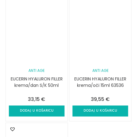
ANTI AGE
ANTI AGE
EUCERIN HYALURON FILLER
EUCERIN HYALURON FILLER
krema/dan S/K 50ml
krema/oči 15ml 63536
33,15
€
39,55
€
DODAJ U KOŠARICU
DODAJ U KOŠARICU