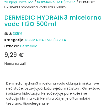
za njegu kože lica
/
NORMALNA I MJEŠOVITA
/ DERMEDIC
HYDRAIN3 micelarna voda H2O 500ml
DERMEDIC HYDRAIN3 micelarna
voda H2O 500ml
SKU:
30516
Kategorije:
NORMALNA I MJEŠOVITA
Oznake:
Dermedic
9,29
€
Nema na zalihi
Dermedic hydrain3 micelarna voda uklanja šminku i sve
nečistoće, ostavljajući kožu svježom i čistom.
Omekšava
i održava hidrataciju.
Ne začepljuje pore kože i ne
ostavlja film na koži.
Ne iritira oči jer je oftalmološki
testirana.
Hipoalergena je.