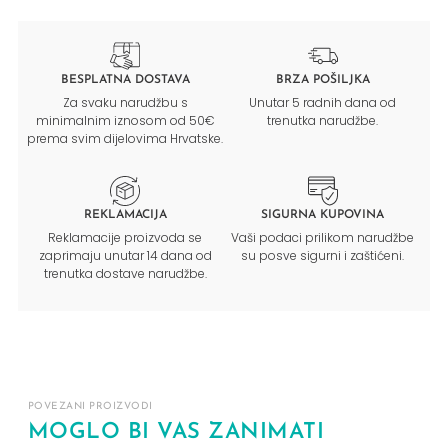
BESPLATNA DOSTAVA
BRZA POŠILJKA
Za svaku narudžbu s
Unutar 5 radnih dana od
minimalnim iznosom od 50€
trenutka narudžbe.
prema svim dijelovima Hrvatske.
REKLAMACIJA
SIGURNA KUPOVINA
Reklamacije proizvoda se
Vaši podaci prilikom narudžbe
zaprimaju unutar 14 dana od
su posve sigurni i zaštićeni.
trenutka dostave narudžbe.
POVEZANI PROIZVODI
MOGLO BI VAS ZANIMATI