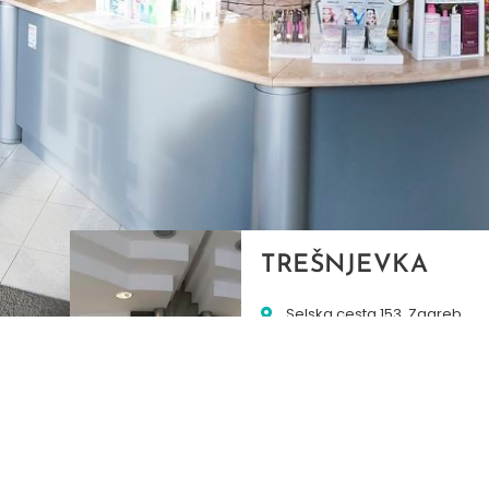
TREŠNJEVKA
Selska cesta 153, Zagreb
01/3022-794
099/2681-387
selska@ljekarne-
dvorzak.hr
PON - PET