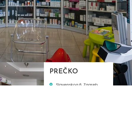
PREČKO
Slavenskog 6, Zagreb
01/3885-672
099/2681-389
precko@ljekarne-
dvorzak.hr
PON - PET