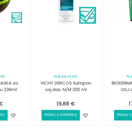
OSE
NJEGA KOSE
NJ
ASKA za
VICHY DERCOS šampon
BIODERM
su 236ml
osj.vlas. N/M 200 ml
OSJ.
€
19,88
€
1
ICU
DODAJ U KOŠARICU
DODAJ U