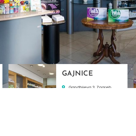
GAJNICE
Gandhijeva 3, Zagreb
01/3461-431
098/452-128
gajnice@ljekarne-
dvorzak.hr
PON - PET