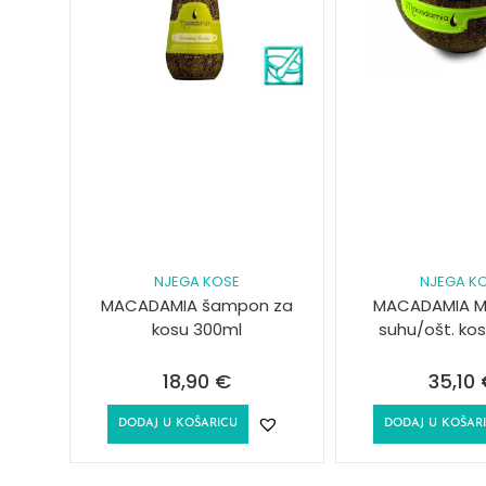
NJEGA KOSE
NJEGA K
MACADAMIA šampon za
MACADAMIA M
kosu 300ml
suhu/ošt. ko
18,90
€
35,10
DODAJ U KOŠARICU
DODAJ U KOŠAR