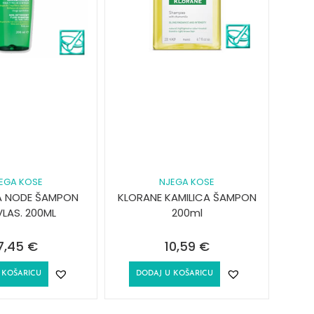
EGA KOSE
NJEGA KOSE
A NODE ŠAMPON
KLORANE KAMILICA ŠAMPON
VLAS. 200ML
200ml
7,45
€
10,59
€
 KOŠARICU
DODAJ U KOŠARICU