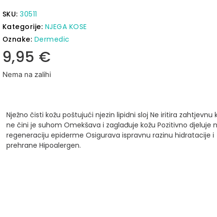
SKU:
30511
Kategorije:
NJEGA KOSE
Oznake:
Dermedic
9,95
€
Nema na zalihi
Nježno čisti kožu poštujući njezin lipidni sloj
Ne iritira zahtjevnu 
ne čini je suhom
Omekšava i zaglađuje kožu
Pozitivno djeluje 
regeneraciju epiderme
Osigurava ispravnu razinu hidratacije i
prehrane
Hipoalergen.