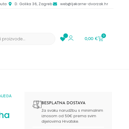
euta
D. Golika 36, Zagreb
web@ljekarne-dvorzak.hr
0
0,00
€
NJEGA
BESPLATNA DOSTAVA
Za svaku narudžbu s minimalnim
uha
iznosom od 50€ prema svim
dijelovima Hrvatske.