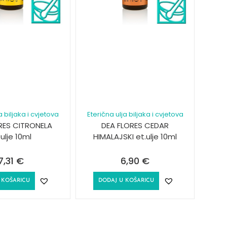
a biljaka i cvjetova
Eterična ulja biljaka i cvjetova
RES CITRONELA
DEA FLORES CEDAR
.ulje 10ml
HIMALAJSKI et.ulje 10ml
7,31
€
6,90
€
 KOŠARICU
DODAJ U KOŠARICU