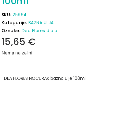
100ml
SKU:
25964
Kategorije:
BAZNA ULJA
Oznake:
Dea Flores d.o.o.
15,65
€
Nema na zalihi
DEA FLORES NOĆURAK bazno ulje 100ml