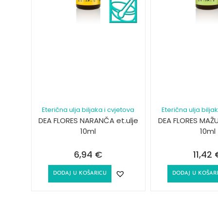
Eterična ulja biljaka i cvjetova
Eterična ulja bilja
DEA FLORES NARANČA et.ulje
DEA FLORES MAŽU
10ml
10ml
6,94
€
11,42
DODAJ U KOŠARICU
DODAJ U KOŠAR