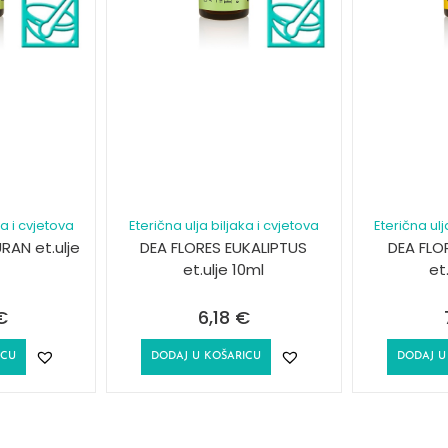
ka i cvjetova
Eterična ulja biljaka i cvjetova
Eterična ulj
RAN et.ulje
DEA FLORES EUKALIPTUS
DEA FLO
et.ulje 10ml
et
€
6,18
€
ICU
DODAJ U KOŠARICU
DODAJ U