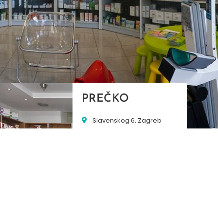
PREČKO
Slavenskog 6, Zagreb
01/3885-672
099/2681-389
precko@ljekarne-
dvorzak.hr
PON - PET
07:00 - 20:00