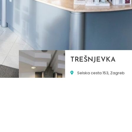
TREŠNJEVKA
Selska cesta 153, Zagreb
01/3022-794
099/2681-387
selska@ljekarne-
dvorzak.hr
PON - PET
07:00 - 20:00