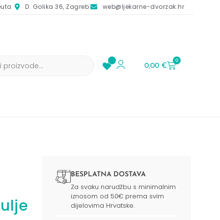
euta
D. Golika 36, Zagreb
web@ljekarne-dvorzak.hr
0
0,00
€
BESPLATNA DOSTAVA
Za svaku narudžbu s minimalnim
iznosom od 50€ prema svim
ulje
dijelovima Hrvatske.