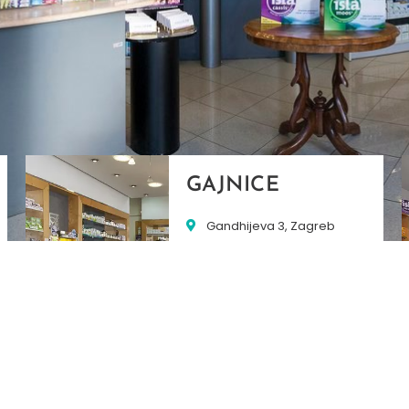
GAJNICE
Gandhijeva 3, Zagreb
01/3461-431
098/452-128
gajnice@ljekarne-
dvorzak.hr
PON - PET
07:00 - 20:00