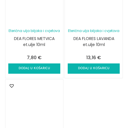
Eterična ulja biljaka i cvjetova
Eterična ulja biljaka i cvjetova
DEA FLORES METVICA
DEA FLORES LAVANDA
et.ulje 10ml
et.ulje 10ml
7,80
€
13,16
€
DODAJ U KOŠARICU
DODAJ U KOŠARICU