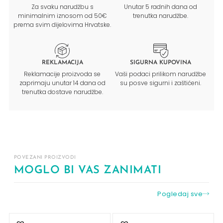
Za svaku narudžbu s
Unutar 5 radnih dana od
minimalnim iznosom od 50€
trenutka narudžbe.
prema svim dijelovima Hrvatske.
REKLAMACIJA
SIGURNA KUPOVINA
Reklamacije proizvoda se
Vaši podaci prilikom narudžbe
zaprimaju unutar 14 dana od
su posve sigurni i zaštićeni.
trenutka dostave narudžbe.
POVEZANI PROIZVODI
MOGLO BI VAS ZANIMATI
Pogledaj sve