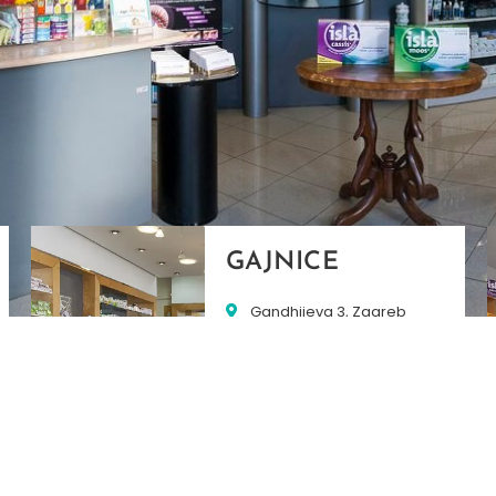
GAJNICE
Gandhijeva 3, Zagreb
01/3461-431
098/452-128
gajnice@ljekarne-
dvorzak.hr
PON - PET