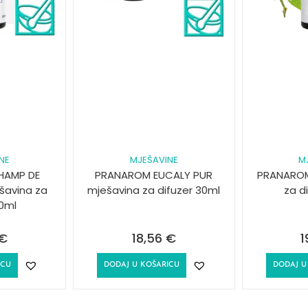
NE
MJEŠAVINE
M
HAMP DE
PRANAROM EUCALY PUR
PRANAROM
šavina za
mješavina za difuzer 30ml
za d
30ml
€
18,56
€
1
ICU
DODAJ U KOŠARICU
DODAJ U