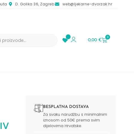
euta
D. Golika 36, Zagreb
web@ljekarne-dvorzak.hr
0
0,00
€
BESPLATNA DOSTAVA
Za svaku narudžbu s minimalnim
iznosom od 50€ prema svim
IV
dijelovima Hrvatske.