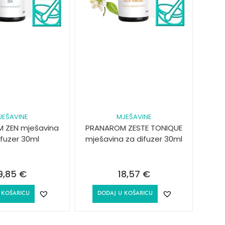
JEŠAVINE
MJEŠAVINE
 ZEN mješavina
PRANAROM ZESTE TONIQUE
ifuzer 30ml
mješavina za difuzer 30ml
9,85
€
18,57
€
 KOŠARICU
DODAJ U KOŠARICU