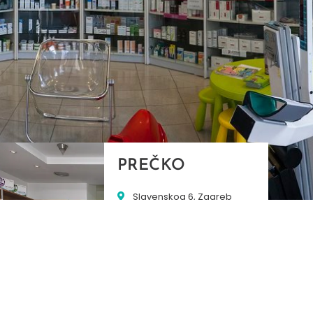
PREČKO
Slavenskog 6, Zagreb
01/3885-672
099/2681-389
precko@ljekarne-
dvorzak.hr
PON - PET