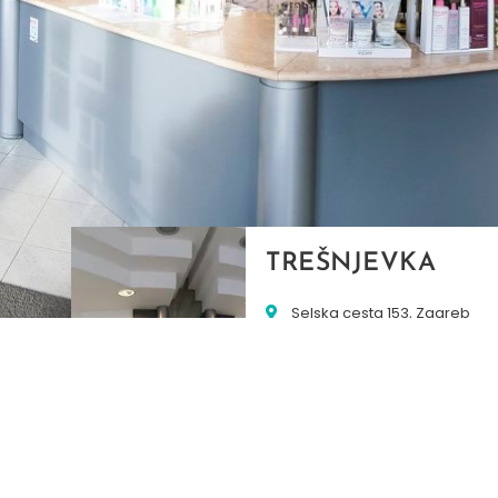
TREŠNJEVKA
Selska cesta 153, Zagreb
01/3022-794
099/2681-387
selska@ljekarne-
dvorzak.hr
PON - PET