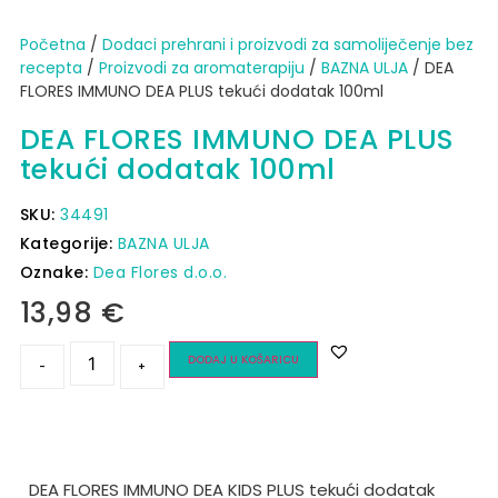
Početna
/
Dodaci prehrani i proizvodi za samoliječenje bez
recepta
/
Proizvodi za aromaterapiju
/
BAZNA ULJA
/ DEA
FLORES IMMUNO DEA PLUS tekući dodatak 100ml
DEA FLORES IMMUNO DEA PLUS
tekući dodatak 100ml
SKU:
34491
Kategorije:
BAZNA ULJA
Oznake:
Dea Flores d.o.o.
13,98
€
DODAJ U KOŠARICU
-
+
DEA FLORES IMMUNO DEA KIDS PLUS tekući dodatak