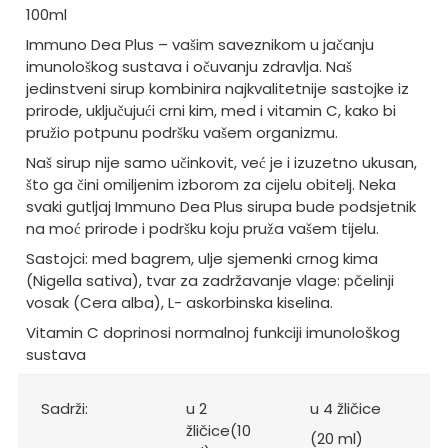
100ml
Immuno Dea Plus – vašim saveznikom u jačanju
imunološkog sustava i očuvanju zdravlja. Naš
jedinstveni sirup kombinira najkvalitetnije sastojke iz
prirode, uključujući crni kim, med i vitamin C, kako bi
pružio potpunu podršku vašem organizmu.
Naš sirup nije samo učinkovit, već je i izuzetno ukusan,
što ga čini omiljenim izborom za cijelu obitelj. Neka
svaki gutljaj Immuno Dea Plus sirupa bude podsjetnik
na moć prirode i podršku koju pruža vašem tijelu.
Sastojci: med bagrem, ulje sjemenki crnog kima
(Nigella sativa), tvar za zadržavanje vlage: pčelinji
vosak (Cera alba), L- askorbinska kiselina.
Vitamin C doprinosi normalnoj funkciji imunološkog
sustava
Sadrži:
u 2
u 4 žličice
žličice
(10
(20 ml)