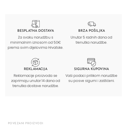
BESPLATNA DOSTAVA
BRZA POŠILJKA
Za svaku narudžbu s
Unutar 5 radnih dana od
minimalnim iznosom od 50€
trenutka narudžbe.
prema svim dijelovima Hrvatske.
REKLAMACIJA
SIGURNA KUPOVINA
Reklamacije proizvoda se
Vaši podaci prilikom narudžbe
zaprimaju unutar 14 dana od
su posve sigurni i zaštićeni.
trenutka dostave narudžbe.
POVEZANI PROIZVODI