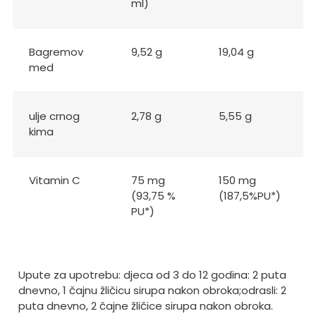
ml)
Bagremov
9,52 g
19,04 g
med
ulje crnog
2,78 g
5,55 g
kima
Vitamin C
75 mg
150 mg
(93,75 %
(187,5%PU*)
PU*)
Upute za upotrebu: djeca od 3 do 12 godina: 2 puta
dnevno, 1 čajnu žličicu sirupa nakon obroka;
odrasli: 2
puta dnevno, 2 čajne žličice sirupa nakon obroka.