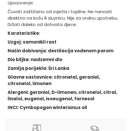
Upozorenje:
Čuvati zaštićeno od svjetla i topline. Ne nanositi
direktno na kožu ili sluznicu. Nije za oralnu upotrebu.
Držati daleko od dohvata djece.
Karateristike:
Uzgoj: samonikli rast
Način dobivanja: destilacija vodenom parom
Dio biljke: nadzemni dio
Zamlja porijekla: Šri Lanka
Glavne sastavnice: citronelal, geraniol,
citronelol, limonen
Alergeni: geraniol, D-limonen, citronelol, citral,
linalol, eugenol, isoeugenol, farnesol
INCI: Cymbopogon winterianus oil