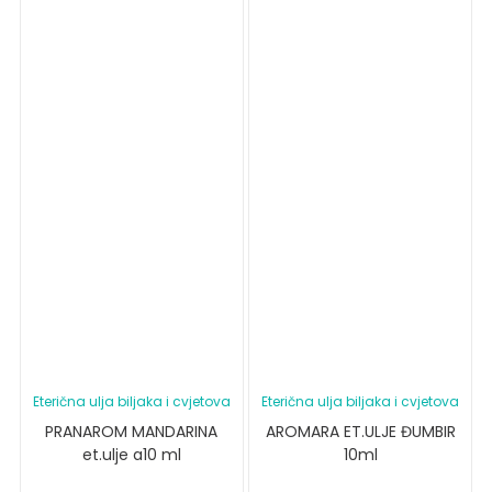
Eterična ulja biljaka i cvjetova
Eterična ulja biljaka i cvjetova
PRANAROM MANDARINA
AROMARA ET.ULJE ĐUMBIR
et.ulje a10 ml
10ml