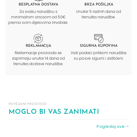
BESPLATNA DOSTAVA
BRZA POŠILJKA
Za svaku narudžbu s
Unutar 5 radnih dana od
minimalnim iznosom od 50€
trenutka narudžbe.
prema svim dijelovima Hrvatske.
REKLAMACIJA
SIGURNA KUPOVINA
Reklamacije proizvoda se
Vaši podaci prilikom narudžbe
zaprimaju unutar 14 dana od
su posve sigurni i zaštićeni.
trenutka dostave narudžbe.
POVEZANI PROIZVODI
MOGLO BI VAS ZANIMATI
Pogledaj sve