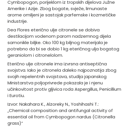
Cymbopogon, porijeklom iz tropskih dijelova Južne
Amerike i Azije. Zbog bogate, svježe, limunaste
arome omiljeni je sastojak parfemske i kozmetičke
industrije.
Dea Flores eterično ulje citronele se dobiva
destilacijom vodenom parom nadzemnog dijela
samonikle biljke. Oko 100 kg biljnog materijala je
potrebno da bi se dobio 1 kg eteričnog ulja bogatog
geraniolom i citronelolom.
Eterično ulje citronele ima izvrsna antiseptična
svojstva. Iako je citronela daleko najpoznatija zbog
svojih repelentnih svojstava, studija japanskog
Ministarstva poljoprivrede pokazala je i njenu
učinkovitost protiv gljivica roda Aspergillus, Penicillium
i Eurotiu.
Izvor: Nakahara K., Alzoreky N., Yoshihashi T.:
„Chemical composition and antifungal activity of
essential oil from Cymbopogon nardus (Citronella
grass)“