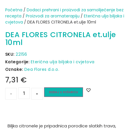
Početna
/
Dodaci prehrani i proizvodi za samoliječenje bez
recepta
/
Proizvodi za aromaterapiju
/
Eterična ulja biljaka i
cvjetova
/ DEA FLORES CITRONELA et.ulje 10ml
DEA FLORES CITRONELA et.ulje
10ml
SKU:
22156
Kategorije:
Eterična ulja biljaka i cvjetova
Oznake:
Dea Flores d.o.o.
7,31
€
DODAJ U KOŠARICU
-
+
Biljka citronele je pripadnica porodice slatkih trava,