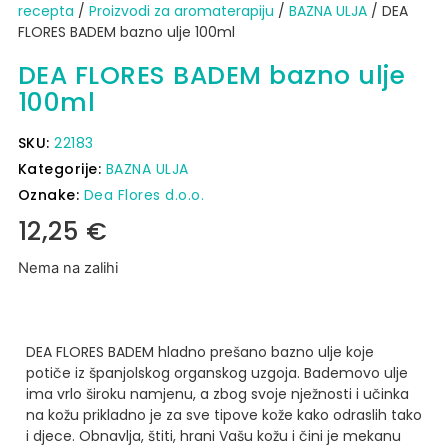
recepta
/
Proizvodi za aromaterapiju
/
BAZNA ULJA
/ DEA
FLORES BADEM bazno ulje 100ml
DEA FLORES BADEM bazno ulje
100ml
SKU:
22183
Kategorije:
BAZNA ULJA
Oznake:
Dea Flores d.o.o.
12,25
€
Nema na zalihi
DEA FLORES BADEM hladno prešano bazno ulje koje
potiče iz španjolskog organskog uzgoja. Bademovo ulje
ima vrlo široku namjenu, a zbog svoje nježnosti i učinka
na kožu prikladno je za sve tipove kože kako odraslih tako
i djece. Obnavlja, štiti, hrani Vašu kožu i čini je mekanu