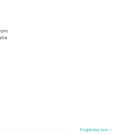
etom
iste
Pogledaj sve