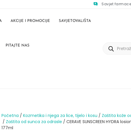
Savjet farmac
A
AKCIJE I PROMOCIJE
SAVJETOVALIŠTA
PITAJTE NAS
Početna
/
Kozmetika i njega za lice, tijelo i kosu
/
Zaštita kože o
/
Zaštita od sunca za odrasle
/ CERAVE SUNSCREEN HYDRA losio
177ml