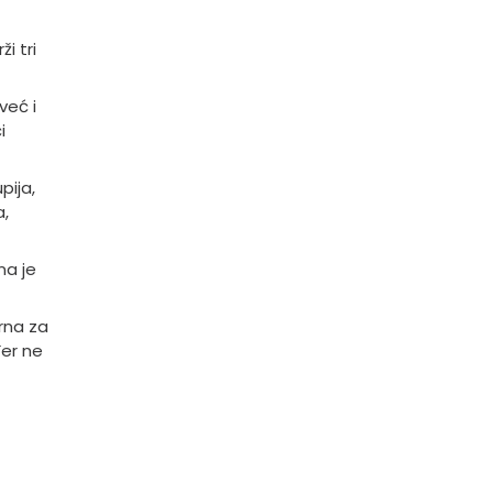
i tri
već i
i
pija,
a,
na je
urna za
đer ne