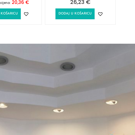
26,23
€
20,36
€
cijena:
 KOŠARICU
DODAJ U KOŠARICU