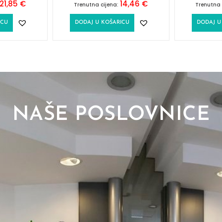
21,85
€
14,46
€
Trenutna cijena:
Trenutna 
ICU
DODAJ U KOŠARICU
DODAJ U
NAŠE POSLOVNICE