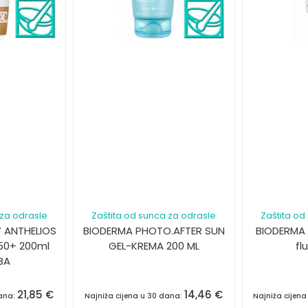
 za odrasle
Zaštita od sunca za odrasle
Zaštita od
 ANTHELIOS
BIODERMA PHOTO.AFTER SUN
BIODERMA
50+ 200ml
GEL-KREMA 200 ML
fl
BA
21,85
€
14,46
€
dana:
Najniža cijena u 30 dana:
Najniža cijen