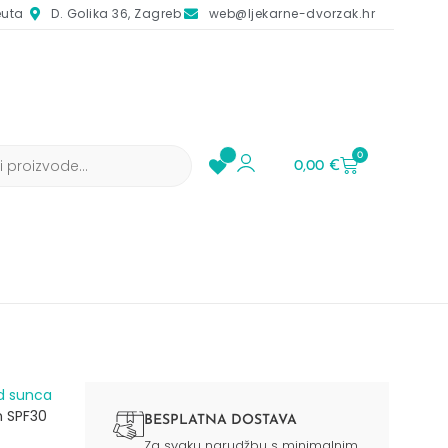
euta
D. Golika 36, Zagreb
web@ljekarne-dvorzak.hr
0
0,00
€
d sunca​
n SPF30
BESPLATNA DOSTAVA
Za svaku narudžbu s minimalnim