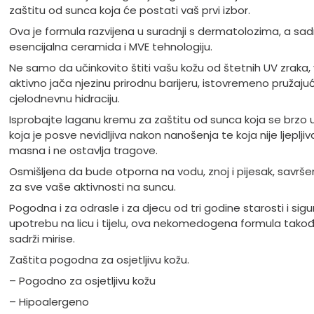
zaštitu od sunca koja će postati vaš prvi izbor.
Ova je formula razvijena u suradnji s dermatolozima, a sadrž
esencijalna ceramida i MVE tehnologiju.
Ne samo da učinkovito štiti vašu kožu od štetnih UV zraka, 
aktivno jača njezinu prirodnu barijeru, istovremeno pružajuć
cjelodnevnu hidraciju.
Isprobajte laganu kremu za zaštitu od sunca koja se brzo u
koja je posve nevidljiva nakon nanošenja te koja nije ljepljiv
masna i ne ostavlja tragove.
Osmišljena da bude otporna na vodu, znoj i pijesak, savrše
za sve vaše aktivnosti na suncu.
Pogodna i za odrasle i za djecu od tri godine starosti i sig
upotrebu na licu i tijelu, ova nekomedogena formula tako
sadrži mirise.
Zaštita pogodna za osjetljivu kožu.
– Pogodno za osjetljivu kožu
– Hipoalergeno