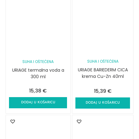
SUHA I OŠTEĆENA
SUHA I OŠTEĆENA
URIAGE BARIEDERM CICA
URIAGE termalna voda a
krema Cu-Zn 40ml
300 ml
15,38
€
15,39
€
DODAJ U KOŠARICU
DODAJ U KOŠARICU