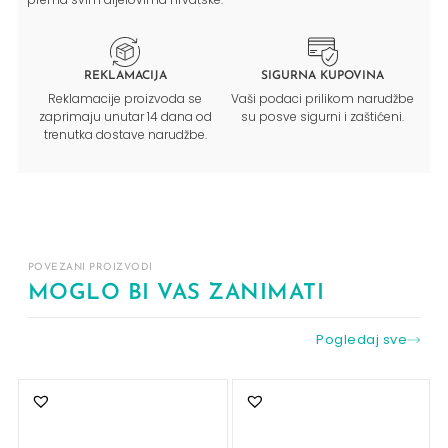
REKLAMACIJA
SIGURNA KUPOVINA
Reklamacije proizvoda se
Vaši podaci prilikom narudžbe
zaprimaju unutar 14 dana od
su posve sigurni i zaštićeni.
trenutka dostave narudžbe.
POVEZANI PROIZVODI
MOGLO BI VAS ZANIMATI
Pogledaj sve