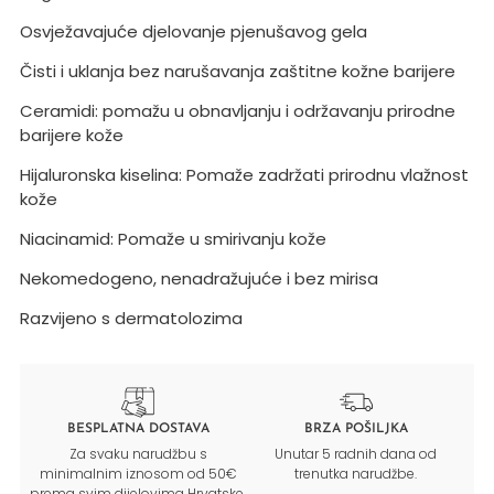
Osvježavajuće djelovanje pjenušavog gela
Čisti i uklanja bez narušavanja zaštitne kožne barijere
Ceramidi: pomažu u obnavljanju i održavanju prirodne 
barijere kože
Hijaluronska kiselina: Pomaže zadržati prirodnu vlažnost 
kože
Niacinamid: Pomaže u smirivanju kože
Nekomedogeno, nenadražujuće i bez mirisa
Razvijeno s dermatolozima
BESPLATNA DOSTAVA
BRZA POŠILJKA
Za svaku narudžbu s
Unutar 5 radnih dana od
minimalnim iznosom od 50€
trenutka narudžbe.
prema svim dijelovima Hrvatske.