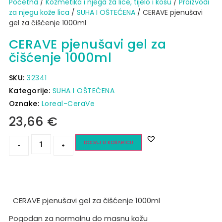
Početna
/
Kozmetika i njega za lice, tijelo i kosu
/
Proizvodi
za njegu kože lica
/
SUHA I OŠTEĆENA
/ CERAVE pjenušavi
gel za čišćenje 1000ml
CERAVE pjenušavi gel za
čišćenje 1000ml
SKU:
32341
Kategorije:
SUHA I OŠTEĆENA
Oznake:
Loreal-CeraVe
23,66
€
DODAJ U KOŠARICU
-
+
CERAVE pjenušavi gel za čišćenje 1000ml
Pogodan za normalnu do masnu kožu