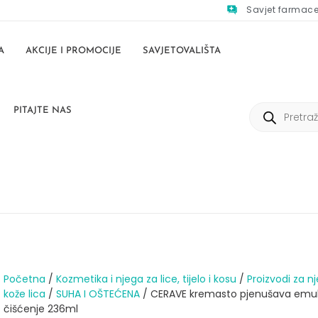
Savjet farmac
A
AKCIJE I PROMOCIJE
SAVJETOVALIŠTA
PITAJTE NAS
Početna
/
Kozmetika i njega za lice, tijelo i kosu
/
Proizvodi za n
kože lica
/
SUHA I OŠTEĆENA
/ CERAVE kremasto pjenušava emulz
čišćenje 236ml