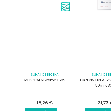
SUHA I OŠTEĆENA
SUHA I OŠT
MEDOBALM krema 15ml
EUCERIN UREA 5%
50ml 63
15,26
€
31,73