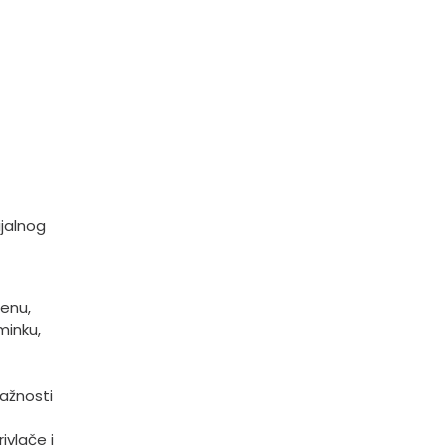
ijalnog
jenu,
minku,
lažnosti
ivlače i