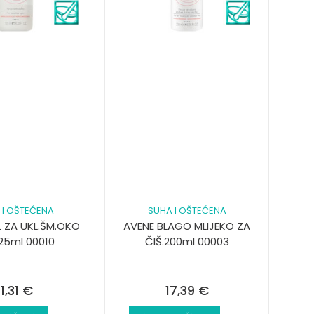
 I OŠTEĆENA
SUHA I OŠTEĆENA
L ZA UKL.ŠM.OKO
AVENE BLAGO MLIJEKO ZA
25ml 00010
ČIŠ.200ml 00003
11,31
€
17,39
€