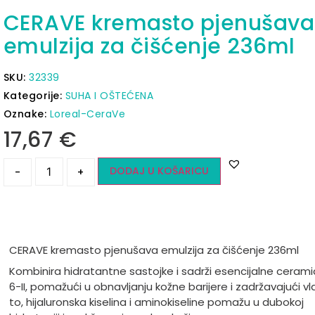
CERAVE kremasto pjenušava
emulzija za čišćenje 236ml
SKU:
32339
Kategorije:
SUHA I OŠTEĆENA
Oznake:
Loreal-CeraVe
17,67
€
DODAJ U KOŠARICU
-
+
CERAVE kremasto pjenušava emulzija za čišćenje 236ml
Kombinira hidratantne sastojke i sadrži esencijalne ceramide
6-II, pomažući u obnavljanju kožne barijere i zadržavajući vl
to, hijaluronska kiselina i aminokiseline pomažu u dubokoj