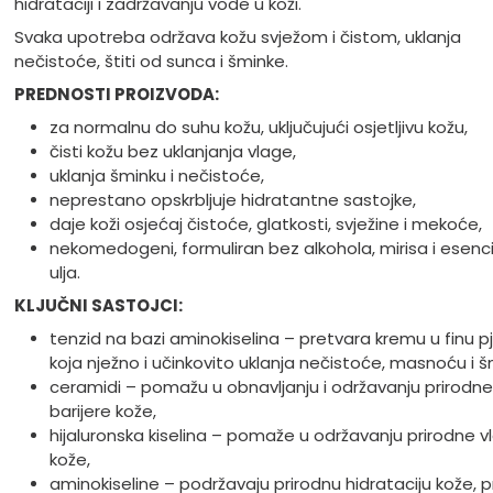
hidrataciji i zadržavanju vode u koži.
Svaka upotreba održava kožu svježom i čistom, uklanja
nečistoće, štiti od sunca i šminke.
PREDNOSTI PROIZVODA:
za normalnu do suhu kožu, uključujući osjetljivu kožu,
čisti kožu bez uklanjanja vlage,
uklanja šminku i nečistoće,
neprestano opskrbljuje hidratantne sastojke,
daje koži osjećaj čistoće, glatkosti, svježine i mekoće,
nekomedogeni, formuliran bez alkohola, mirisa i esenc
ulja.
KLJUČNI SASTOJCI:
tenzid na bazi aminokiselina – pretvara kremu u finu p
koja nježno i učinkovito uklanja nečistoće, masnoću i š
ceramidi – pomažu u obnavljanju i održavanju prirodne
barijere kože,
hijaluronska kiselina – pomaže u održavanju prirodne v
kože,
aminokiseline – podržavaju prirodnu hidrataciju kože, pr