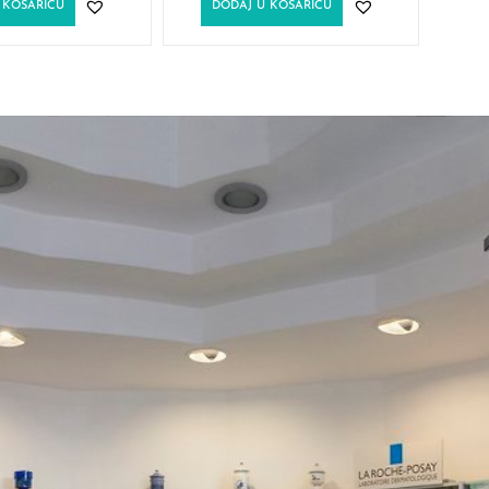
 KOŠARICU
DODAJ U KOŠARICU