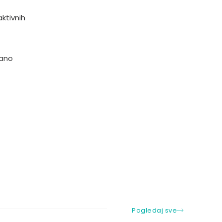
ktivnih
gano
Pogledaj sve