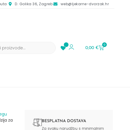
euta
D. Golika 36, Zagreb
web@ljekarne-dvorzak.hr
0
0,00
€
jegu
ija za
BESPLATNA DOSTAVA
Za svaku narudžbu s minimalnim