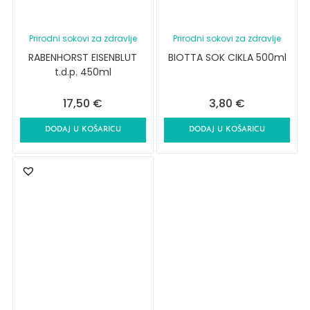
Prirodni sokovi za zdravlje
Prirodni sokovi za zdravlje
RABENHORST EISENBLUT
BIOTTA SOK CIKLA 500ml
t.d.p. 450ml
17,50
€
3,80
€
DODAJ U KOŠARICU
DODAJ U KOŠARICU