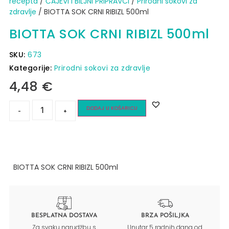
recepta
/
ČAJEVI I BILJNI PRIPRAVCI
/
Prirodni sokovi za
zdravlje
/ BIOTTA SOK CRNI RIBIZL 500ml
BIOTTA SOK CRNI RIBIZL 500ml
SKU:
673
Kategorije:
Prirodni sokovi za zdravlje
4,48
€
DODAJ U KOŠARICU
-
+
BIOTTA SOK CRNI RIBIZL 500ml
BESPLATNA DOSTAVA
BRZA POŠILJKA
Za svaku narudžbu s
Unutar 5 radnih dana od