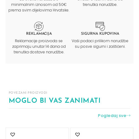
minimalnim iznosom od 50€
trenutka narudžbe.
prema svim dijelovima Hrvatske.
REKLAMACIJA
SIGURNA KUPOVINA
Reklamacije proizvoda se
Vaši podaci prilikom narudžbe
zaprimaju unutar 14 dana od
su posve sigurni i zaštićeni.
trenutka dostave narudžbe.
POVEZANI PROIZVODI
MOGLO BI VAS ZANIMATI
Pogledaj sve