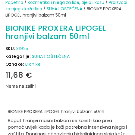
Početna
/
Kozmetika i njega za lice, tijelo i kosu
/
Proizvodi
za njegu kože lica
/
SUHA I OŠTEĆENA
/ BIONIKE PROXERA
LIPOGEL hranjivi balzam 50ml
BIONIKE PROXERA LIPOGEL
hranjivi balzam 50ml
SKU:
31925
Kategorije:
SUHA I OŠTEĆENA
Oznake:
Bionike
11,68
€
Nema na zalihi
BIONIKE PROXERA LIPOGEL hranjivi balzam 50ml
Bogat hranjivi masni balzam se koristi kao prva
pomoć uvijek kada je koži potrebna intenzivna njega i
zaštita. Doprinosi obnavljanju hidrolipidnog sloja kože