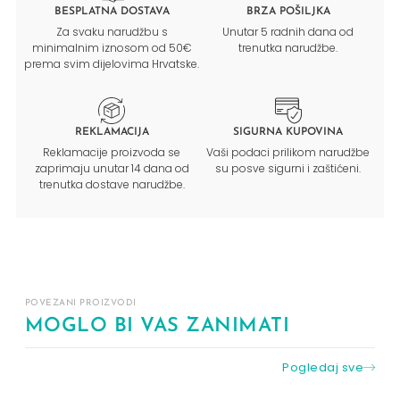
BESPLATNA DOSTAVA
BRZA POŠILJKA
Za svaku narudžbu s
Unutar 5 radnih dana od
minimalnim iznosom od 50€
trenutka narudžbe.
prema svim dijelovima Hrvatske.
REKLAMACIJA
SIGURNA KUPOVINA
Reklamacije proizvoda se
Vaši podaci prilikom narudžbe
zaprimaju unutar 14 dana od
su posve sigurni i zaštićeni.
trenutka dostave narudžbe.
POVEZANI PROIZVODI
MOGLO BI VAS ZANIMATI
Pogledaj sve