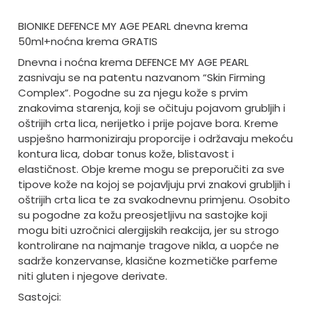
BIONIKE DEFENCE MY AGE PEARL dnevna krema
50ml+noćna krema GRATIS
Dnevna i noćna krema DEFENCE MY AGE PEARL
zasnivaju se na patentu nazvanom “Skin Firming
Complex”. Pogodne su za njegu kože s prvim
znakovima starenja, koji se očituju pojavom grubljih i
oštrijih crta lica, nerijetko i prije pojave bora. Kreme
uspješno harmoniziraju proporcije i održavaju mekoću
kontura lica, dobar tonus kože, blistavost i
elastičnost. Obje kreme mogu se preporučiti za sve
tipove kože na kojoj se pojavljuju prvi znakovi grubljih i
oštrijih crta lica te za svakodnevnu primjenu. Osobito
su pogodne za kožu preosjetljivu na sastojke koji
mogu biti uzročnici alergijskih reakcija, jer su strogo
kontrolirane na najmanje tragove nikla, a uopće ne
sadrže konzervanse, klasične kozmetičke parfeme
niti gluten i njegove derivate.
Sastojci: