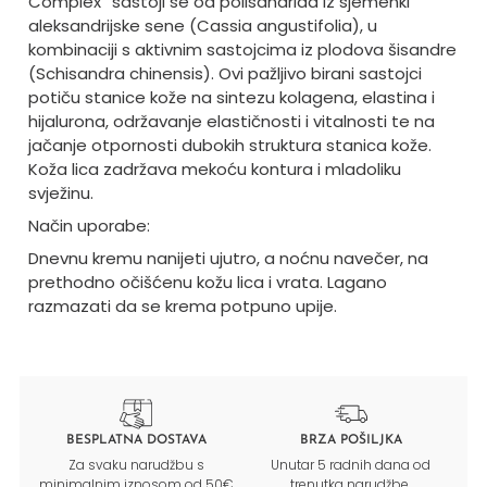
Complex” sastoji se od polisaharida iz sjemenki
aleksandrijske sene (Cassia angustifolia), u
kombinaciji s aktivnim sastojcima iz plodova šisandre
(Schisandra chinensis). Ovi pažljivo birani sastojci
potiču stanice kože na sintezu kolagena, elastina i
hijalurona, održavanje elastičnosti i vitalnosti te na
jačanje otpornosti dubokih struktura stanica kože.
Koža lica zadržava mekoću kontura i mladoliku
svježinu.
Način uporabe:
Dnevnu kremu nanijeti ujutro, a noćnu navečer, na
prethodno očišćenu kožu lica i vrata. Lagano
razmazati da se krema potpuno upije.
BESPLATNA DOSTAVA
BRZA POŠILJKA
Za svaku narudžbu s
Unutar 5 radnih dana od
minimalnim iznosom od 50€
trenutka narudžbe.