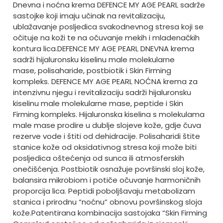
Dnevna i noćna krema DEFENCE MY AGE PEARL sadrže
sastojke koji imaju učinak na revitalizaciju,
ublažavanje posljedica svakodnevnog stresa koji se
očituje na koži te na očuvanje mekih i mladenačkih
kontura lica.
DEFENCE MY AGE PEARL DNEVNA krema
sadrži hijaluronsku kiselinu male molekularne
mase, polisaharide, postbiotik i Skin Firming
kompleks.
DEFENCE MY AGE PEARL NOĆNA krema za
intenzivnu njegu i revitalizaciju sadrži hijaluronsku
kiselinu male molekularne mase, peptide i Skin
Firming kompleks.
Hijaluronska kiselina s molekulama
male mase prodire u dublje slojeve kože, gdje čuva
rezerve vode i štiti od dehidracije. Polisaharidi štite
stanice kože od oksidativnog stresa koji može biti
posljedica oštećenja od sunca ili atmosferskih
onečišćenja. Postbiotik osnažuje površinski sloj kože,
balansira mikrobiom i potiče očuvanje harmoničnih
proporcija lica. Peptidi poboljšavaju metabolizam
stanica i prirodnu “noćnu” obnovu površinskog sloja
kože.
Patentirana kombinacija sastojaka “Skin Firming