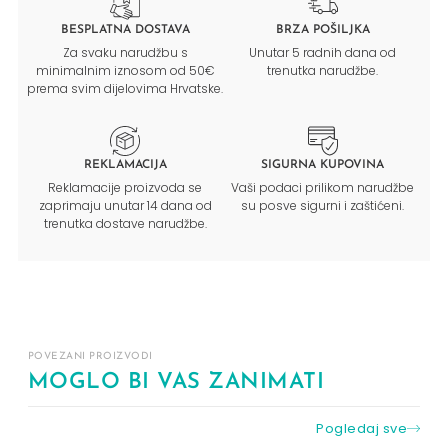
BESPLATNA DOSTAVA
BRZA POŠILJKA
Za svaku narudžbu s
Unutar 5 radnih dana od
minimalnim iznosom od 50€
trenutka narudžbe.
prema svim dijelovima Hrvatske.
REKLAMACIJA
SIGURNA KUPOVINA
Reklamacije proizvoda se
Vaši podaci prilikom narudžbe
zaprimaju unutar 14 dana od
su posve sigurni i zaštićeni.
trenutka dostave narudžbe.
POVEZANI PROIZVODI
MOGLO BI VAS ZANIMATI
Pogledaj sve