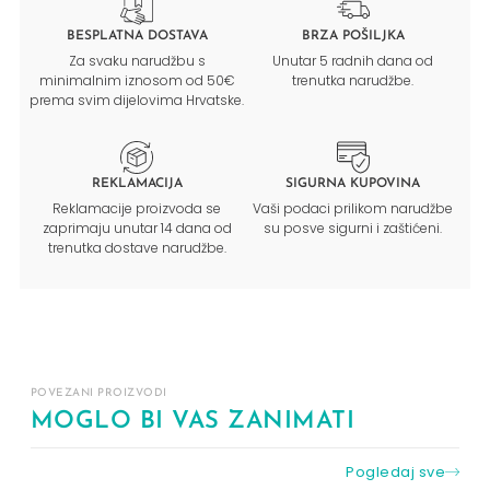
BESPLATNA DOSTAVA
BRZA POŠILJKA
Za svaku narudžbu s
Unutar 5 radnih dana od
minimalnim iznosom od 50€
trenutka narudžbe.
prema svim dijelovima Hrvatske.
REKLAMACIJA
SIGURNA KUPOVINA
Reklamacije proizvoda se
Vaši podaci prilikom narudžbe
zaprimaju unutar 14 dana od
su posve sigurni i zaštićeni.
trenutka dostave narudžbe.
POVEZANI PROIZVODI
MOGLO BI VAS ZANIMATI
Pogledaj sve