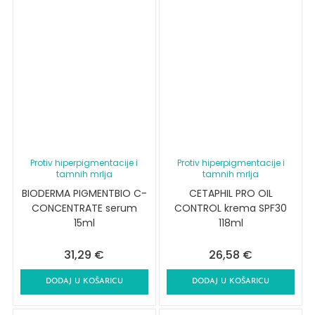
Protiv hiperpigmentacije i
Protiv hiperpigmentacije i
tamnih mrlja
tamnih mrlja
BIODERMA PIGMENTBIO C-
CETAPHIL PRO OIL
CONCENTRATE serum
CONTROL krema SPF30
15ml
118ml
31,29
€
26,58
€
DODAJ U KOŠARICU
DODAJ U KOŠARICU